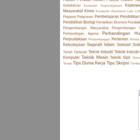
Keperaw
Kedokteran
Kematian
Kepemimpinan
Masyarakat
Kimia
Komputer Akuntansi
Lalu Lin
Pembelajaran
Pendidikan
Pegawai
Pelayanan
Pendidikan Biologi
Pendidikan Ekonomi
Pendidi
Pengembangan Masyarakat
Pengembangan
Perbandingan H
Perbandingan Agama
Perpustakaan
Pertanian
Pertambangan
Petani
Sejarah Islam
Kebudayaan
Sekolah
Sist
Teknik Industri
Teknik Industri
Tanah
Tarbiyah
Teknik Mesin
Komputer
Teknik Sipil
Tekno
Tips Dunia Kerja
Tips Skripsi
Terapi
Tumb