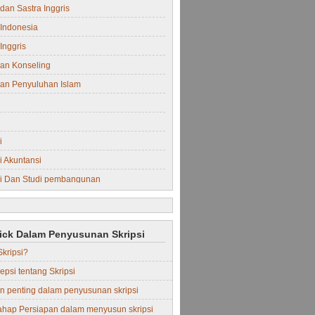
dan Sastra Inggris
Indonesia
Inggris
an Konseling
an Penyuluhan Islam
i
 Akuntansi
i Dan Studi pembangunan
i Manajemen
rick Dalam Penyusunan Skripsi
Skripsi?
epsi tentang Skripsi
in penting dalam penyusunan skripsi
ahap Persiapan dalam menyusun skripsi
Perdata