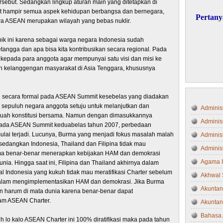
tersebut. Sedangkan lingkup aturan main yang ditetapkan di
t hampir semua aspek kehidupan berbangsa dan bernegara,
Pertany
 ASEAN merupakan wilayah yang bebas nuklir.
opik ini karena sebagai warga negara Indonesia sudah
tangga dan apa bisa kita kontribusikan secara regional. Pada
kepada para anggota agar mempunyai satu visi dan misi ke
 kelanggengan masyarakat di Asia Tenggara, khususnya
kan secara formal pada ASEAN Summit kesebelas yang diadakan
, sepuluh negara anggota setuju untuk melanjutkan dan
Administ
buah konstitusi bersama. Namun dengan dimasukkannya
Adminis
pada ASEAN Summit keduabelas tahun 2007, perbedaan
lai terjadi. Lucunya, Burma yang menjadi fokus masalah malah
Administ
, sedangkan Indonesia, Thailand dan Filipina tidak mau
Administ
urma benar-benar menerapkan kebijakan HAM dan demokrasi
Agama 
nia. Hingga saat ini, Filipina dan Thailand akhirnya dalam
ggal Indonesia yang kukuh tidak mau meratifikasi Charter sebelum
Akhwal 
dalam mengimplementasikan HAM dan demokrasi. Jika Burma
Akuntan
n harum di mata dunia karena benar-benar dapat
lam ASEAN Charter.
Akuntan
Bahasa 
h lo kalo ASEAN Charter ini 100% diratifikasi maka pada tahun