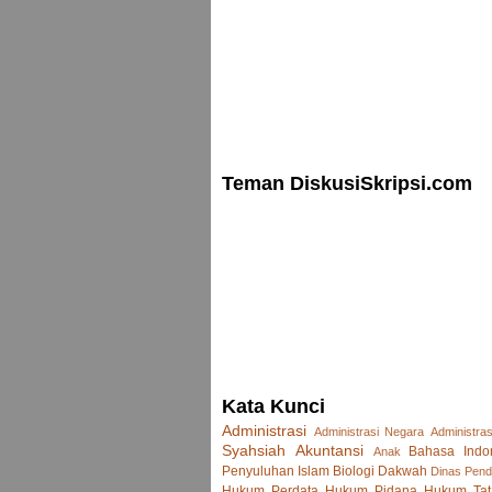
Teman DiskusiSkripsi.com
Kata Kunci
Administrasi
Administrasi Negara
Administras
Syahsiah
Akuntansi
Bahasa Indo
Anak
Penyuluhan Islam
Biologi
Dakwah
Dinas Pend
Hukum Perdata
Hukum Pidana
Hukum Tat