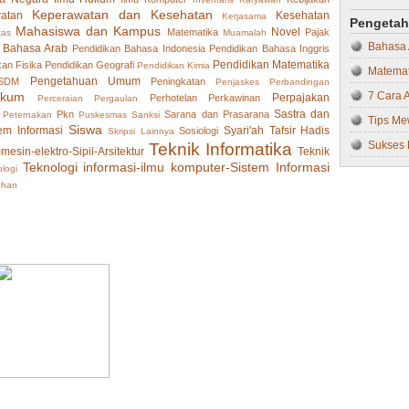
Memaham
Keperawatan dan Kesehatan
atan
Kesehatan
Kerjasama
Pindah-
Pengeta
Matemat
Mahasiswa dan Kampus
Novel
Matematika
Pajak
tas
Muamalah
Tips Su
Bahasa
MIPA
 Bahasa Arab
Pendidikan Bahasa Indonesia
Pendidikan Bahasa Inggris
Pendidikan Matematika
kan Fisika
Pendidikan Geografi
Pendidikan Kimia
Cara Me
Matemat
Muamal
Pengetahuan Umum
 SDM
Peningkatan
Penjaskes
Perbandingan
Memaksi
ukum
7 Cara 
Olah R
Perpajakan
Perhotelan
Perkawinan
Perceraian
Pergaulan
Sastra dan
Pkn
Sarana dan Prasarana
Peternakan
Puskesmas
Sanksi
Berkenc
Tips Me
Pendidi
Siswa
em Informasi
Syari'ah
Tafsir Hadis
Sosiologi
Skripsi Lainnya
Tips Me
Sukses 
Teknik Informatika
Pendidi
-mesin-elektro-Sipil-Arsitektur
Teknik
Teknologi informasi-ilmu komputer-Sistem Informasi
Bagaima
logi
Sukses 
Pendidi
uhan
Penyesu
Bahaya 
Pendidi
’Berper
Langkah
Pendidi
Berhada
Bagaim
Pendidi
Strateg
Pendidi
Mempero
Pendidi
Hal-Hal
Pendidi
Tetap O
Pendidi
Mengata
Pendidi
Dijauhi
Pengem