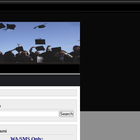
n
ami
WA/SMS Only: