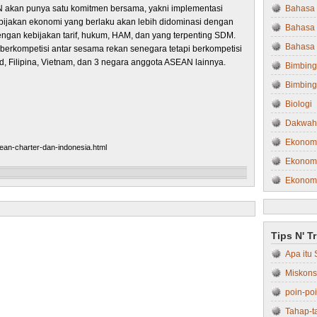
N akan punya satu komitmen bersama, yakni implementasi
Bahasa 
ebijakan ekonomi yang berlaku akan lebih didominasi dengan
Bahasa 
engan kebijakan tarif, hukum, HAM, dan yang terpenting SDM.
Bahasa 
berkompetisi antar sesama rekan senegara tetapi berkompetisi
, Filipina, Vietnam, dan 3 negara anggota ASEAN lainnya.
Bimbing
Bimbing
Biologi
Dakwah
Ekonom
ean-charter-dan-indonesia.html
Ekonomi
Ekonom
Ekonom
N
H
e
o
Farmasi
w
m
Tips N' T
Filsafat
e
e
r
Apa itu 
Fisika
P
Miskons
Fisipol
o
st
poin-po
Hukum
O
Tahap-t
Hukum 
l