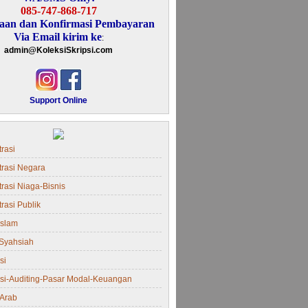
085-747-868-717
aan dan Konfirmasi Pembayaran
Via Email kirim ke
:
admin@KoleksiSkripsi.com
Support Online
rasi
trasi Negara
rasi Niaga-Bisnis
rasi Publik
Islam
Syahsiah
si
si-Auditing-Pasar Modal-Keuangan
Arab