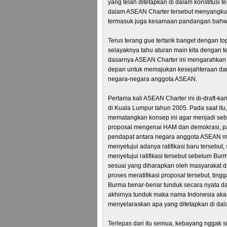
yang telah ditetapkan di dalam konstitusi 
dalam ASEAN Charter tersebut menyangku
termasuk juga kesamaan pandangan bahwa
Terus terang gue tertarik banget dengan t
selayaknya tahu aturan main kita dengan te
dasarnya ASEAN Charter ini mengarahkan 
depan untuk memajukan kesejahteraan dan
negara-negara anggota ASEAN.
Pertama kali ASEAN Charter ini di-draft-
di Kuala Lumpur tahun 2005. Pada saat itu
mematangkan konsep ini agar menjadi se
proposal mengenai HAM dan demokrasi, 
pendapat antara negara anggota ASEAN mu
menyetujui adanya ratifikasi baru tersebut
menyetujui ratifikasi tersebut sebelum B
sesuai yang diharapkan oleh masyarakat du
proses meratifikasi proposal tersebut, tin
Burma benar-benar tunduk secara nyata 
akhirnya tunduk maka nama Indonesia aka
menyelaraskan apa yang ditetapkan di da
Terlepas dari itu semua, kebayang nggak si