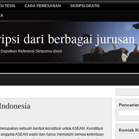
SI TESIS
CARA PEMESANAN
SKRIPSI GRATIS
EA
psi dari berbagai jurusan
 Dapatkan Referensi Skripsimu disini
ndonesia
Pencaria
merupakan sebuah bentuk konstitusi untuk ASEAN. Konstitusi
Kontak K
i anggota ASEAN wajib dan harus mematuhi semua ketentuan