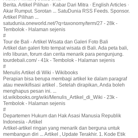
Berita. Artikel Pilihan · Kabar Dari Mitra · English Articles ·
Akar Rumput. Sorotan ... SatuDunia RSS Feeds. Sponsor.
Artikel Pilihan ...
satudunia.oneworld.net/?q=taxonomy/term/27 - 28k -
Tembolok - Halaman sejenis
#
Tour de Bali - Artikel Wisata dan Galeri Foto Bali
Artikel dan galeri foto tempat wisata di Bali. Ada peta bali,
info liburan, forum dan cerita menarik para pengunjung.
tourdebali.com/ - 41k - Tembolok - Halaman sejenis
#
Menulis Artikel di Wiki - Wikibooks
Perapian bisa berupa membagi artikel ke dalam paragraf
atau mewikifisasi artikel . Setelah dirapikan, Anda boleh
menghapus pesan ini. ...
id.wikibooks.org/wiki/Menulis_Artikel_di_Wiki - 23k -
Tembolok - Halaman sejenis
#
Departemen Hukum dan Hak Asasi Manusia Republik
Indonesia - Artikel
Artikel-artikel ringan yang menarik dan berguna untuk
membangun diri ... Artikel , Update Terakhir. 1. Kode Etik