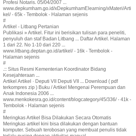
Profesi Notaris. 05/04/2007 ...
www.depkumham.go.id/xDepkumhamElearning/xMateri/Arti
kel/ - 65k - Tembolok - Halaman sejenis
#
Artikel - Litbang Pertanian
Publikasi » Artikel. Fitur ini berisikan tulisan para peneliti,
penyuluh dan staf Badan Litbang ... Daftar Artikel. Halaman
1 dari 22. No 1-10 dari 220 ...
www.litbang.deptan.go.id/artikel/ - 16k - Tembolok -
Halaman sejenis
#
.:: Situs Resmi Kementerian Koordinator Bidang
Kesejahteraan ...
Artikel Artikel · Deputi VII Deputi VII ... Download ( pdf
terkompres zip ) Buku / Artikel Mengenai Perempuan dan
Anak Indonesia 2006 ...
www.menkokesra.go.id/content/blogcategory/45/336/ - 41k -
Tembolok - Halaman sejenis
#
Meringkas Artikel Bisa Dilakukan Secara Otomatis
Meringkas artikel kini bisa dilakukan dengan bantuan
komputer. Sebuah terobosan yang membuat penulis tidak
terlalu pusing dengan aktivitas manual.