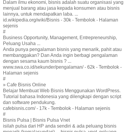
Dalam ilmu ekonomi, bisnis adalah suatu organisasi yang
menjual barang atau jasa kepada konsumen atau bisnis
lainnya, untuk mendapatkan laba. ...
id.wikipedia.org/wiki/Bisnis - 30k - Tembolok - Halaman
sejenis
#
Business Opportunity, Management, Entrepreneurship,
Peluang Usaha ...
Anda punya pengalaman bisnis yang menarik, pahit atau
membanggakan? Dan Anda ingin berbagi pengalaman
dengan sesama kaum bisnis ? ...
www.swa.co.id/sekunder/pengalaman/ - 62k - Tembolok -
Halaman sejenis
#
» Cafe Bisnis Online
Belajar Membuat Web Bisnis Menggunakan WordPress.
Tutorial bahasa Indonesia yang dilengkapi dengan script
dan software pendukung.
cafebisnis.com/ - 17k - Tembolok - Halaman sejenis
#
Bisnis Pulsa | Bisnis Pulsa Vnet
isilah pulsa dari HP anda sendiri & ada peluang bisnis
menarik (komalasundari) ... bisnis pulsa, vnet, peluang