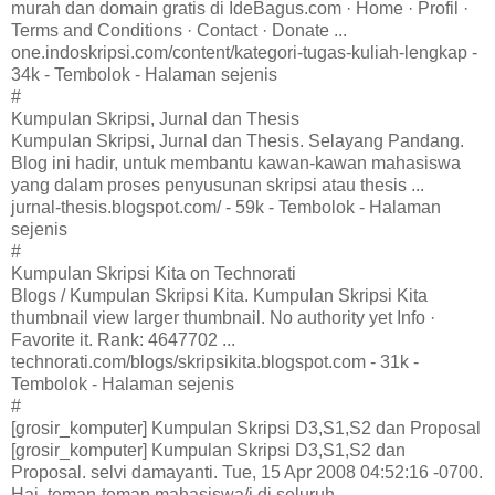
murah dan domain gratis di IdeBagus.com · Home · Profil ·
Terms and Conditions · Contact · Donate ...
one.indoskripsi.com/content/kategori-tugas-kuliah-lengkap -
34k - Tembolok - Halaman sejenis
#
Kumpulan Skripsi, Jurnal dan Thesis
Kumpulan Skripsi, Jurnal dan Thesis. Selayang Pandang.
Blog ini hadir, untuk membantu kawan-kawan mahasiswa
yang dalam proses penyusunan skripsi atau thesis ...
jurnal-thesis.blogspot.com/ - 59k - Tembolok - Halaman
sejenis
#
Kumpulan Skripsi Kita on Technorati
Blogs / Kumpulan Skripsi Kita. Kumpulan Skripsi Kita
thumbnail view larger thumbnail. No authority yet Info ·
Favorite it. Rank: 4647702 ...
technorati.com/blogs/skripsikita.blogspot.com - 31k -
Tembolok - Halaman sejenis
#
[grosir_komputer] Kumpulan Skripsi D3,S1,S2 dan Proposal
[grosir_komputer] Kumpulan Skripsi D3,S1,S2 dan
Proposal. selvi damayanti. Tue, 15 Apr 2008 04:52:16 -0700.
Hai, teman-teman mahasiswa/i di seluruh ...