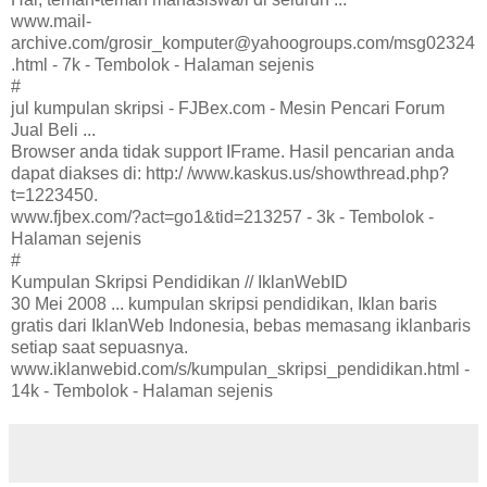
www.mail-
archive.com/grosir_komputer@yahoogroups.com/msg02324
.html - 7k - Tembolok - Halaman sejenis
#
jul kumpulan skripsi - FJBex.com - Mesin Pencari Forum
Jual Beli ...
Browser anda tidak support IFrame. Hasil pencarian anda
dapat diakses di: http:/ /www.kaskus.us/showthread.php?
t=1223450.
www.fjbex.com/?act=go1&tid=213257 - 3k - Tembolok -
Halaman sejenis
#
Kumpulan Skripsi Pendidikan // IklanWebID
30 Mei 2008 ... kumpulan skripsi pendidikan, Iklan baris
gratis dari IklanWeb Indonesia, bebas memasang iklanbaris
setiap saat sepuasnya.
www.iklanwebid.com/s/kumpulan_skripsi_pendidikan.html -
14k - Tembolok - Halaman sejenis