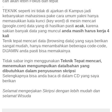
cari akan lebih Fokus dan tepat
.
TEKNIK seperti ini tidak di ajarkan di Kampus jadi
kebanyakan mahasiswa pake cara umum yakni hanya
memasukkan kata kunci (key word) di mesin mencari
(google.com) data yang di hasilkan pasti
acak
, karena
sakian banyak data yang muncul
anda masih harus kerja 4
kali
Tenik tepat mencari data (browsing data) yang saya berikan
sangat mudah, hanya menambahkan beberapa code-code,
DIJAMIN anda pasti bisa memakainya
Tidak sabar ingin menggunakan
Teknik Tepat mencari,
menemukan mengumpulkan data/bahan yang
dibutuhkan dalam penyusunsn skripsi
Selengkapnya bisa anda baca di dalam CD yang saya
berikan
Selamat mengerjakan Skripsi dengan lebih mudah dan
selamat Wisuda