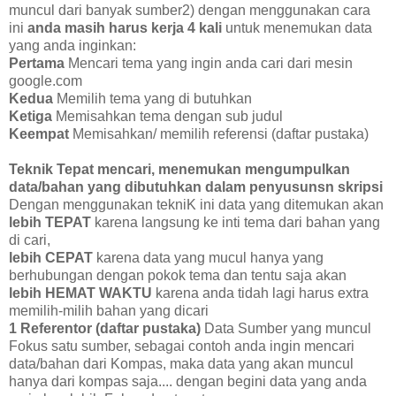
muncul dari banyak sumber2) dengan menggunakan cara
ini
anda masih harus kerja 4 kali
untuk menemukan data
yang anda inginkan:
Pertama
Mencari tema yang ingin anda cari dari mesin
google.com
Kedua
Memilih tema yang di butuhkan
Ketiga
Memisahkan tema dengan sub judul
Keempat
Memisahkan/ memilih referensi (daftar pustaka)
Teknik Tepat mencari, menemukan mengumpulkan
data/bahan yang dibutuhkan dalam penyusunsn skripsi
Dengan menggunakan tekniK ini data yang ditemukan akan
lebih TEPAT
karena langsung ke inti tema dari bahan yang
di cari,
lebih CEPAT
karena data yang mucul hanya yang
berhubungan dengan pokok tema dan tentu saja akan
lebih HEMAT WAKTU
karena anda tidah lagi harus extra
memilih-milih bahan yang dicari
1 Referentor (daftar pustaka)
Data Sumber yang muncul
Fokus satu sumber, sebagai contoh anda ingin mencari
data/bahan dari Kompas, maka data yang akan muncul
hanya dari kompas saja.... dengan begini data yang anda