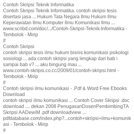
Contoh Skripsi Teknik Informatika
Contoh Skripsi Teknik Informatika. contoh skripsi tesis
disertasi jasa ... Hukum Tata Negara Ilmu Hukum Ilmu
Keperawatan Ilmu Komputer Ilmu Komunikasi Ilmu ...
www.scribd.com/doc/.../Contoh-Skripsi-Teknik-Informatika -
Tembolok - Mirip
#
Contoh Skripsi
contoh skripsi tesis ilmu hukum bisnis komunikasi psikologi
sosiologi ... ada contoh skripsi yang lengkap dari bab i
sampai bab v? ... aku bingung mau ...
www.contoh-skripsi.co.cc/2009/01/contoh-skripsi.html -
Tembolok - Mirip
#
Contoh skripsi ilmu komunikasi - .Pdf & Word Free Ebooks
Download
contoh skripsi ilmu komunikasi ... Contoh Cover Skripsi .doc
download .... dekan 2008 PenugasanDosenPembimbingTA
Skripsi AADewiM .pdf downloadview ...
pdfdatabase.com/index.php?...contoh+skripsi+ilmu+komunik
asi - Tembolok - Mirip
#