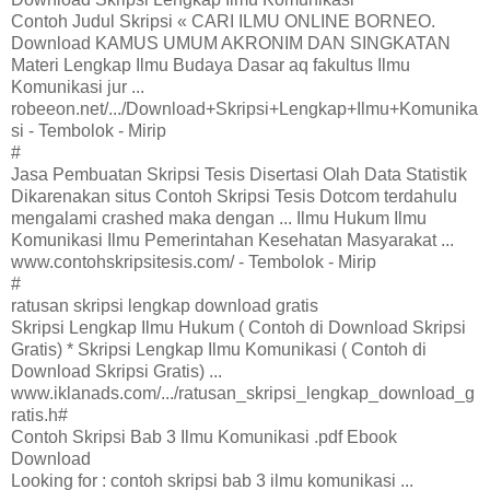
Contoh Judul Skripsi « CARI ILMU ONLINE BORNEO.
Download KAMUS UMUM AKRONIM DAN SINGKATAN
Materi Lengkap Ilmu Budaya Dasar aq fakultus Ilmu
Komunikasi jur ...
robeeon.net/.../Download+Skripsi+Lengkap+Ilmu+Komunika
si - Tembolok - Mirip
#
Jasa Pembuatan Skripsi Tesis Disertasi Olah Data Statistik
Dikarenakan situs Contoh Skripsi Tesis Dotcom terdahulu
mengalami crashed maka dengan ... Ilmu Hukum Ilmu
Komunikasi Ilmu Pemerintahan Kesehatan Masyarakat ...
www.contohskripsitesis.com/ - Tembolok - Mirip
#
ratusan skripsi lengkap download gratis
Skripsi Lengkap Ilmu Hukum ( Contoh di Download Skripsi
Gratis) * Skripsi Lengkap Ilmu Komunikasi ( Contoh di
Download Skripsi Gratis) ...
www.iklanads.com/.../ratusan_skripsi_lengkap_download_g
ratis.h#
Contoh Skripsi Bab 3 Ilmu Komunikasi .pdf Ebook
Download
Looking for : contoh skripsi bab 3 ilmu komunikasi ...