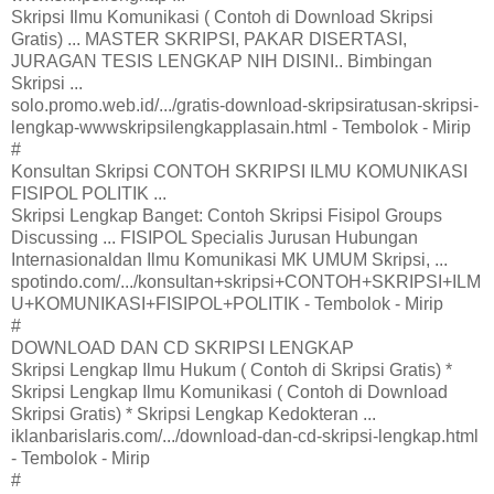
Skripsi Ilmu Komunikasi ( Contoh di Download Skripsi
Gratis) ... MASTER SKRIPSI, PAKAR DISERTASI,
JURAGAN TESIS LENGKAP NIH DISINI.. Bimbingan
Skripsi ...
solo.promo.web.id/.../gratis-download-skripsiratusan-skripsi-
lengkap-wwwskripsilengkapplasain.html - Tembolok - Mirip
#
Konsultan Skripsi CONTOH SKRIPSI ILMU KOMUNIKASI
FISIPOL POLITIK ...
Skripsi Lengkap Banget: Contoh Skripsi Fisipol Groups
Discussing ... FISIPOL Specialis Jurusan Hubungan
Internasionaldan Ilmu Komunikasi MK UMUM Skripsi, ...
spotindo.com/.../konsultan+skripsi+CONTOH+SKRIPSI+ILM
U+KOMUNIKASI+FISIPOL+POLITIK - Tembolok - Mirip
#
DOWNLOAD DAN CD SKRIPSI LENGKAP
Skripsi Lengkap Ilmu Hukum ( Contoh di Skripsi Gratis) *
Skripsi Lengkap Ilmu Komunikasi ( Contoh di Download
Skripsi Gratis) * Skripsi Lengkap Kedokteran ...
iklanbarislaris.com/.../download-dan-cd-skripsi-lengkap.html
- Tembolok - Mirip
#