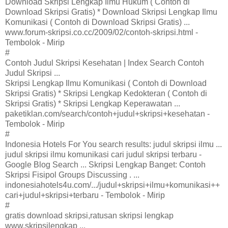
Download Skripsi Lengkap Ilmu Hukum ( Contoh di
Download Skripsi Gratis) * Download Skripsi Lengkap Ilmu
Komunikasi ( Contoh di Download Skripsi Gratis) ...
www.forum-skripsi.co.cc/2009/02/contoh-skripsi.html -
Tembolok - Mirip
#
Contoh Judul Skripsi Kesehatan | Index Search Contoh
Judul Skripsi ...
Skripsi Lengkap Ilmu Komunikasi ( Contoh di Download
Skripsi Gratis) * Skripsi Lengkap Kedokteran ( Contoh di
Skripsi Gratis) * Skripsi Lengkap Keperawatan ...
paketiklan.com/search/contoh+judul+skripsi+kesehatan -
Tembolok - Mirip
#
Indonesia Hotels For You search results: judul skripsi ilmu ...
judul skripsi ilmu komunikasi cari judul skripsi terbaru -
Google Blog Search ... Skripsi Lengkap Banget: Contoh
Skripsi Fisipol Groups Discussing . ...
indonesiahotels4u.com/.../judul+skripsi+ilmu+komunikasi++
cari+judul+skripsi+terbaru - Tembolok - Mirip
#
gratis download skripsi,ratusan skripsi lengkap
www.skripsilengkap ...