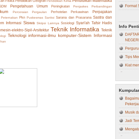
Pendidikan Matematika
kan Fisika
Pendidikan Geografi
Pendidikan Kimia
Format 
Pengetahuan Umum
 SDM
Peningkatan
Penjaskes
Perbandingan
Hukum 
ukum
Perpajakan
Perhotelan
Perkawinan
Perceraian
Pergaulan
Bebera
Hukum T
Sastra dan
Pkn
Sarana dan Prasarana
Peternakan
Puskesmas
Sanksi
Skripsi..
Siswa
em Informasi
Syari'ah
Tafsir Hadis
Sosiologi
Skripsi Lainnya
Ilmu H
Info Pen
Teknik Informatika
Kiat Me
-mesin-elektro-Sipil-Arsitektur
Teknik
Ilmu Ko
DAFTAR
Teknologi informasi-ilmu komputer-Sistem Informasi
logi
Tips da
NEGERI
Ilmu Ko
uhan
Pasca Uj
Perguru
IPS
Proposa
Tips Me
Kebida
Proposa
Kiat men
Kedokte
Jenis-je
Tips Me
Kedokte
Prinsip 
Kesehat
4 Jenis
Proposal
Kegurua
Kumpulan
Dapat Ap
Kepera
Bagaima
10 Kiat
Pekerja
Keperaw
KINERJ
Musik d
Kesehat
STRUKT
Jadi Te
Kimia
STRUKT
Mengata
Kompute
SEKOLA
Memaksi
Manaje