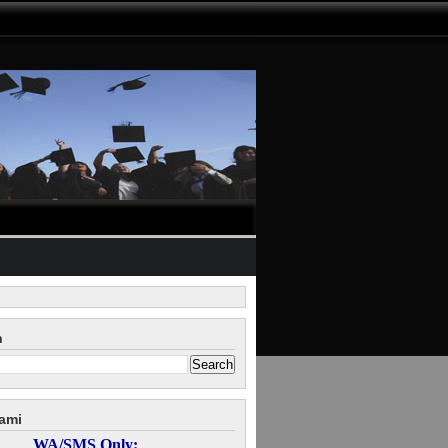
n
ami
WA/SMS Only: