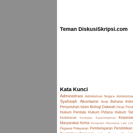
Teman DiskusiSkripsi.com
Kata Kunci
Administrasi
Administrasi Negara
Administras
Syahsiah
Akuntansi
Bahasa Indo
Anak
Penyuluhan Islam
Biologi
Dakwah
Dinas Pend
Hukum Perdata
Hukum Pidana
Hukum Tat
Keperaw
Kedokteran
Kematian
Kepemimpinan
Masyarakat
Kimia
Komputer Akuntansi
Lalu Lin
Pembelajaran
Pendidikan
Pegawai
Pelayanan