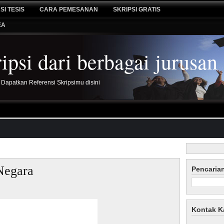
SI TESIS
CARA PEMESANAN
SKRIPSI GRATIS
EA
psi dari berbagai jurusan
 Dapatkan Referensi Skripsimu disini
Negara
Pencaria
Kontak K