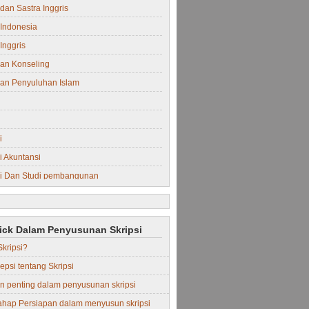
dan Sastra Inggris
Indonesia
Inggris
an Konseling
an Penyuluhan Islam
i
 Akuntansi
i Dan Studi pembangunan
i Manajemen
rick Dalam Penyusunan Skripsi
Skripsi?
epsi tentang Skripsi
in penting dalam penyusunan skripsi
ahap Persiapan dalam menyusun skripsi
Perdata