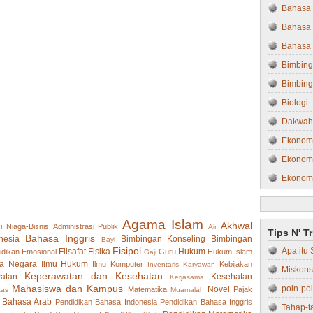
P
Bahasa 
o
st
Bahasa 
Bahasa 
Bimbing
Bimbing
Biologi
Dakwah
Ekonom
Ekonomi
Ekonom
Ekonom
Farmasi
Agama Islam
Akhwal
i Niaga-Bisnis
Administrasi Publik
Air
Tips N' T
Filsafat
Bahasa Inggris
nesia
Bimbingan Konseling
Bimbingan
Bayi
Fisipol
Apa itu 
Filsafat
Fisika
Hukum
idikan
Emosional
Guru
Hukum Islam
Gaji
Fisika
a Negara
Ilmu Hukum
Ilmu Komputer
Kebijakan
Inventaris
Karyawan
Miskons
Fisipol
Keperawatan dan Kesehatan
atan
Kesehatan
Kerjasama
Mahasiswa dan Kampus
poin-po
Novel
Matematika
Pajak
tas
Muamalah
Hukum
 Bahasa Arab
Pendidikan Bahasa Indonesia
Pendidikan Bahasa Inggris
Tahap-t
Hukum 