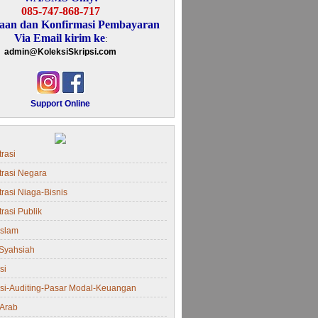
085-747-868-717
aan dan Konfirmasi Pembayaran
Via Email kirim ke
:
admin@KoleksiSkripsi.com
Support Online
rasi
trasi Negara
rasi Niaga-Bisnis
rasi Publik
Islam
Syahsiah
si
si-Auditing-Pasar Modal-Keuangan
Arab