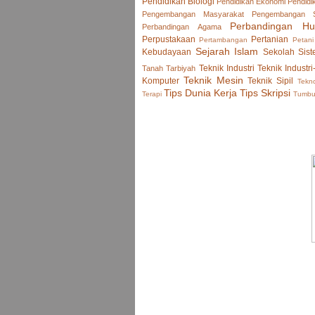
Pendidikan Biologi
Pendidikan Ekonomi
Pendidi
Pengembangan Masyarakat
Pengembangan
Perbandingan H
Perbandingan Agama
Perpustakaan
Pertanian
Pertambangan
Petani
Sejarah Islam
Kebudayaan
Sekolah
Sist
Teknik Industri
Teknik Industri
Tanah
Tarbiyah
Teknik Mesin
Komputer
Teknik Sipil
Tekno
Tips Dunia Kerja
Tips Skripsi
Terapi
Tumb