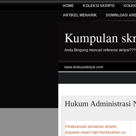
HOME
KOLEKSI SKRIPSI
KOLEK
ARTIKEL MENARIK
DOWNLOAD AR
Kumpulan skri
Anda Bingung mencari referensi skripsi???
www.diskusiskripsi.com
Hukum Administrasi 
Pelaksanaan peraturan disiplin
pegawai negeri sipil berdasarkan uu