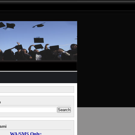
n
ami
WA/SMS Only: