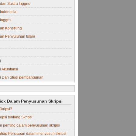
dan Sastra Inggris
Indonesia
Inggris
an Konseling
an Penyuluhan Islam
i
 Akuntansi
i Dan Studi pembangunan
i Manajemen
rick Dalam Penyusunan Skripsi
Skripsi?
epsi tentang Skripsi
in penting dalam penyusunan skripsi
ahap Persiapan dalam menyusun skripsi
Perdata