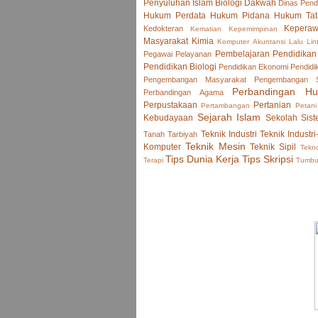
Penyuluhan Islam
Biologi
Dakwah
Dinas Pend
Hukum Perdata
Hukum Pidana
Hukum Tat
Keperaw
Kedokteran
Kematian
Kepemimpinan
Masyarakat
Kimia
Komputer Akuntansi
Lalu Lin
Pembelajaran
Pendidikan
Pegawai
Pelayanan
Pendidikan Biologi
Pendidikan Ekonomi
Pendidi
Pengembangan Masyarakat
Pengembangan
Perbandingan H
Perbandingan Agama
Perpustakaan
Pertanian
Pertambangan
Petani
Sejarah Islam
Kebudayaan
Sekolah
Sist
Teknik Industri
Teknik Industri
Tanah
Tarbiyah
Teknik Mesin
Komputer
Teknik Sipil
Tekno
Tips Dunia Kerja
Tips Skripsi
Terapi
Tumb