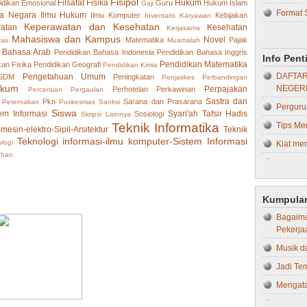
Fisipol
Filsafat
Fisika
Hukum
idikan
Emosional
Guru
Hukum Islam
Gaji
Format 
a Negara
Ilmu Hukum
Ilmu Komputer
Kebijakan
Hukum 
Inventaris
Karyawan
Keperawatan dan Kesehatan
atan
Kesehatan
Kerjasama
Bebera
Hukum T
Mahasiswa dan Kampus
Novel
Matematika
Pajak
tas
Muamalah
Skripsi..
 Bahasa Arab
Pendidikan Bahasa Indonesia
Pendidikan Bahasa Inggris
Ilmu H
Info Pen
Kiat Me
Pendidikan Matematika
kan Fisika
Pendidikan Geografi
Pendidikan Kimia
Ilmu Ko
DAFTAR
Pengetahuan Umum
 SDM
Peningkatan
Penjaskes
Perbandingan
Tips da
ukum
NEGERI
Perpajakan
Perhotelan
Perkawinan
Ilmu Ko
Perceraian
Pergaulan
Pasca Uj
Sastra dan
Pkn
Sarana dan Prasarana
Peternakan
Puskesmas
Sanksi
Perguru
IPS
Siswa
em Informasi
Syari'ah
Tafsir Hadis
Sosiologi
Skripsi Lainnya
Proposa
Teknik Informatika
Tips Me
Kebida
-mesin-elektro-Sipil-Arsitektur
Teknik
Proposa
Teknologi informasi-ilmu komputer-Sistem Informasi
logi
Kiat men
Kedokte
Jenis-je
uhan
Tips Me
Kedokte
Prinsip 
Kesehat
4 Jenis
Proposal
Kegurua
Kumpulan
Dapat Ap
Kepera
Bagaima
10 Kiat
Pekerja
Keperaw
KINERJ
Musik d
Kesehat
STRUKT
Jadi Te
Kimia
STRUKT
Mengata
Kompute
SEKOLA
Memaksi
Manaje