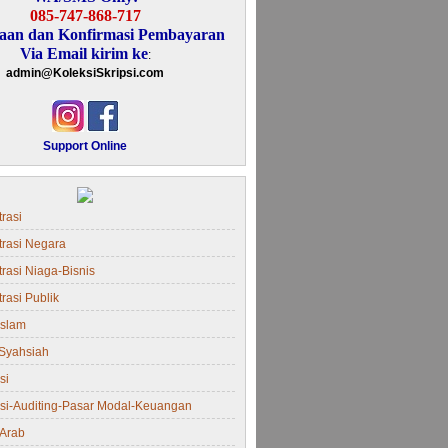
085-747-868-717
aan dan Konfirmasi Pembayaran
Via Email kirim ke
:
admin@KoleksiSkripsi.com
Support Online
rasi
trasi Negara
rasi Niaga-Bisnis
rasi Publik
Islam
Syahsiah
si
si-Auditing-Pasar Modal-Keuangan
Arab