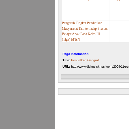
Pengaruh Tingkat Pendidikan
Masyarakat Tani terhadap Prestasi
Belajar Anak Pada Kelas III
(Tiga) MTsN
Page Information
Title:
Pendidikan Geografi
URL:
http://www.diskusiskripsi.com/2009/11/pen