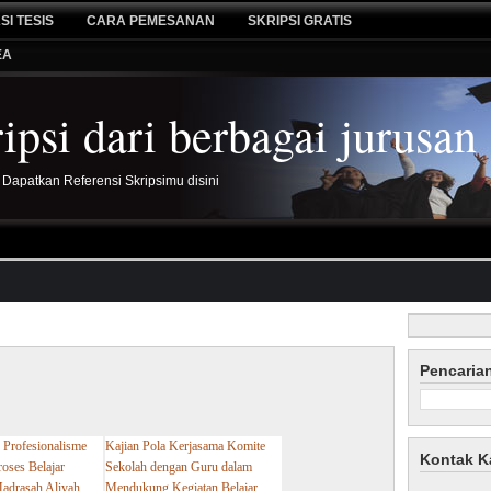
SI TESIS
CARA PEMESANAN
SKRIPSI GRATIS
EA
psi dari berbagai jurusan
 Dapatkan Referensi Skripsimu disini
Pencaria
g Profesionalisme
Kajian Pola Kerjasama Komite
Kontak K
oses Belajar
Sekolah dengan Guru dalam
adrasah Aliyah
Mendukung Kegiatan Belajar