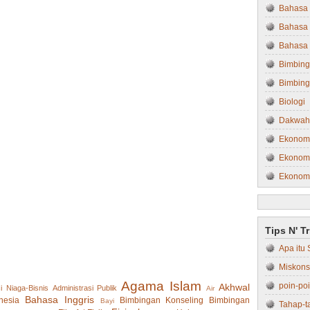
O
Bahasa 
l
Bahasa 
d
e
Bahasa 
r
Bimbing
P
o
Bimbing
st
Biologi
Dakwah
Ekonom
Ekonomi
Ekonom
Ekonom
Farmasi
Tips N' T
Filsafat
Apa itu 
Fisika
Miskons
Fisipol
Agama Islam
poin-po
Akhwal
i Niaga-Bisnis
Administrasi Publik
Hukum
Air
Bahasa Inggris
nesia
Bimbingan Konseling
Bimbingan
Bayi
Tahap-t
Hukum 