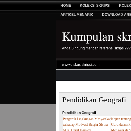
HOME
KOLEKSI SKRIPSI
KOLEK
ARTIKEL MENARIK
DOWNLOAD AR
Kumpulan skri
Anda Bingung mencari referensi skripsi???
www.diskusiskripsi.com
Pendidikan Geografi
Pendidikan Geografi
Pengaruh Lingkungan Masyarakat
Kajian tentan
terhadap Motivasi Belajar Siswa
Guru dalam Pr
MTs. Darul Hamidy
Mengajar di M