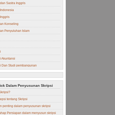
dan Sastra Inggris
Indonesia
Inggris
an Konseling
an Penyuluhan Islam
i
 Akuntansi
i Dan Studi pembangunan
i Manajemen
rick Dalam Penyusunan Skripsi
Skripsi?
epsi tentang Skripsi
in penting dalam penyusunan skripsi
ahap Persiapan dalam menyusun skripsi
Perdata