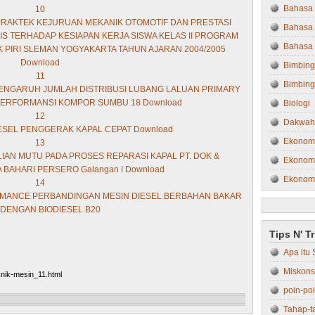
Bahasa 
10
 PRAKTEK KEJURUAN MEKANIK OTOMOTIF DAN PRESTASI
Bahasa 
IS TERHADAP KESIAPAN KERJA SISWA KELAS II PROGRAM
Bahasa 
 PIRI SLEMAN YOGYAKARTA TAHUN AJARAN 2004/2005
Download
Bimbing
11
Bimbing
 PENGARUH JUMLAH DISTRIBUSI LUBANG LALUAN PRIMARY
PERFORMANSI KOMPOR SUMBU 18 Download
Biologi
12
Dakwah
DIESEL PENGGERAK KAPAL CEPAT Download
Ekonom
13
LIAN MUTU PADA PROSES REPARASI KAPAL PT. DOK &
Ekonomi
BAHARI PERSERO Galangan I Download
Ekonom
14
FORMANCE PERBANDINGAN MESIN DIESEL BERBAHAN BAKAR
Ekonom
DENGAN BIODIESEL B20
Farmasi
Tips N' T
Filsafat
Apa itu 
Fisika
Miskons
Fisipol
knik-mesin_11.html
poin-po
Hukum
Tahap-t
Hukum 