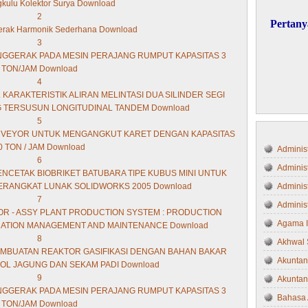
kulu Kolektor Surya Download
2
Pertany
Gerak Harmonik Sederhana Download
3
PENGGERAK PADA MESIN PERAJANG RUMPUT KAPASITAS 3
TON/JAM Download
4
L KARAKTERISTIK ALIRAN MELINTASI DUA SILINDER SEGI
 TERSUSUN LONGITUDINAL TANDEM Download
5
ONVEYOR UNTUK MENGANGKUT KARET DENGAN KAPASITAS
0 TON / JAM Download
Administ
6
Adminis
ENCETAK BIOBRIKET BATUBARA TIPE KUBUS MINI UNTUK
ERANGKAT LUNAK SOLIDWORKS 2005 Download
Administ
7
Administ
TOR - ASSY PLANT PRODUCTION SYSTEM : PRODUCTION
Agama 
ATION MANAGEMENT AND MAINTENANCE Download
8
Akhwal 
EMBUATAN REAKTOR GASIFIKASI DENGAN BAHAN BAKAR
Akuntan
L JAGUNG DAN SEKAM PADI Download
9
Akuntan
PENGGERAK PADA MESIN PERAJANG RUMPUT KAPASITAS 3
Bahasa 
TON/JAM Download