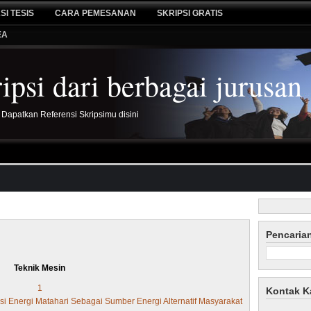
SI TESIS
CARA PEMESANAN
SKRIPSI GRATIS
EA
psi dari berbagai jurusan
 Dapatkan Referensi Skripsimu disini
Pencaria
Teknik Mesin
1
Kontak K
i Energi Matahari Sebagai Sumber Energi Alternatif Masyarakat