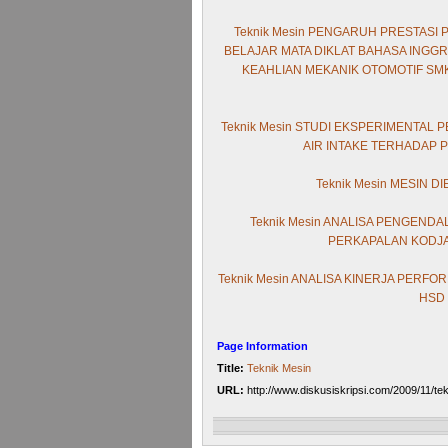
Teknik Mesin PENGARUH PRESTASI
BELAJAR MATA DIKLAT BAHASA INGGR
KEAHLIAN MEKANIK OTOMOTIF SMK
Teknik Mesin STUDI EKSPERIMENTAL
AIR INTAKE TERHADAP 
Teknik Mesin MESIN 
Teknik Mesin ANALISA PENGENDA
PERKAPALAN KODJA 
Teknik Mesin ANALISA KINERJA PER
HSD 
Page Information
Title:
Teknik Mesin
URL:
http://www.diskusiskripsi.com/2009/11/te