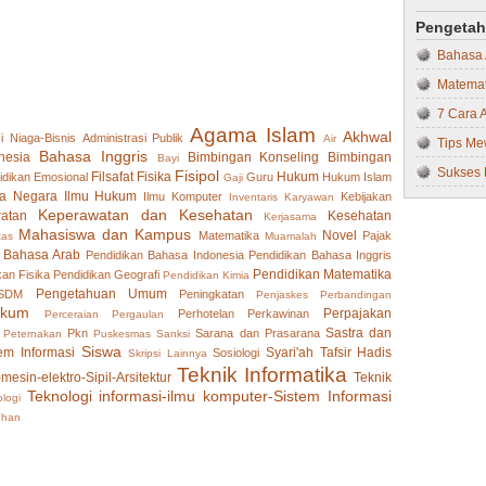
Memaham
Pindah-
Pengeta
Matemat
Tips Su
Bahasa
MIPA
Cara Me
Matemat
Muamal
Memaksi
7 Cara 
Olah R
Agama Islam
Akhwal
i Niaga-Bisnis
Administrasi Publik
Air
Berkenc
Tips Me
Pendidi
Bahasa Inggris
nesia
Bimbingan Konseling
Bimbingan
Bayi
Tips Me
Sukses 
Pendidi
Fisipol
Filsafat
Fisika
Hukum
idikan
Emosional
Guru
Hukum Islam
Gaji
a Negara
Ilmu Hukum
Ilmu Komputer
Kebijakan
Inventaris
Karyawan
Bagaima
Sukses 
Pendidi
Keperawatan dan Kesehatan
atan
Kesehatan
Kerjasama
Penyesu
Bahaya 
Pendidi
Mahasiswa dan Kampus
Novel
Matematika
Pajak
tas
Muamalah
 Bahasa Arab
Pendidikan Bahasa Indonesia
Pendidikan Bahasa Inggris
’Berper
Langkah
Pendidi
Pendidikan Matematika
kan Fisika
Pendidikan Geografi
Pendidikan Kimia
Berhada
Bagaim
Pendidi
Pengetahuan Umum
 SDM
Peningkatan
Penjaskes
Perbandingan
ukum
Perpajakan
Perhotelan
Perkawinan
Perceraian
Pergaulan
Strateg
Pendidi
Sastra dan
Pkn
Sarana dan Prasarana
Peternakan
Puskesmas
Sanksi
Mempero
Pendidi
Siswa
em Informasi
Syari'ah
Tafsir Hadis
Sosiologi
Skripsi Lainnya
Teknik Informatika
Hal-Hal
-mesin-elektro-Sipil-Arsitektur
Teknik
Pendidi
Teknologi informasi-ilmu komputer-Sistem Informasi
logi
Tetap O
Pendidi
uhan
Mengata
Pendidi
Dijauhi
Pengem