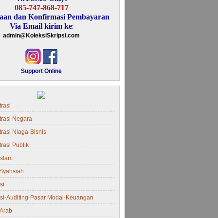
085-747-868-717
aan dan Konfirmasi Pembayaran
Via Email kirim ke
:
admin@KoleksiSkripsi.com
Support Online
rasi
trasi Negara
rasi Niaga-Bisnis
rasi Publik
Islam
Syahsiah
si
si-Auditing-Pasar Modal-Keuangan
Arab