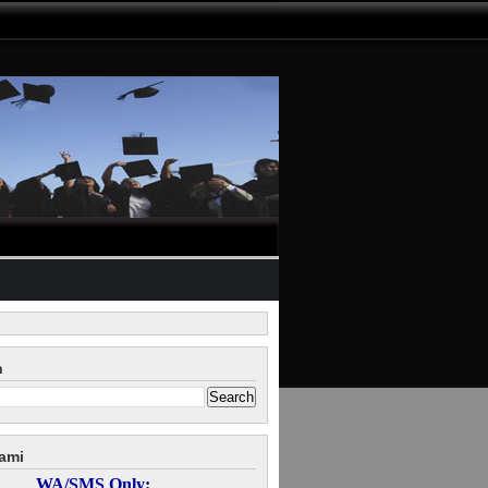
n
ami
WA/SMS Only: