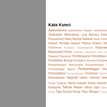
Kata Kunci
Administrasi
Administrasi Negara
Administras
Syahsiah
Akuntansi
Bahasa Indo
Anak
Penyuluhan Islam
Biologi
Dakwah
Dinas Pend
Hukum Perdata
Hukum Pidana
Hukum Tat
Keperaw
Kedokteran
Kematian
Kepemimpinan
Masyarakat
Kimia
Komputer Akuntansi
Lalu Lin
Pembelajaran
Pendidikan
Pegawai
Pelayanan
Pendidikan Biologi
Pendidikan Ekonomi
Pendidi
Pengembangan Masyarakat
Pengembangan
Perbandingan H
Perbandingan Agama
Perpustakaan
Pertanian
Pertambangan
Petani
Sejarah Islam
Kebudayaan
Sekolah
Sist
Teknik Industri
Teknik Industri
Tanah
Tarbiyah
Teknik Mesin
Komputer
Teknik Sipil
Tekno
Tips Dunia Kerja
Tips Skripsi
Terapi
Tumb