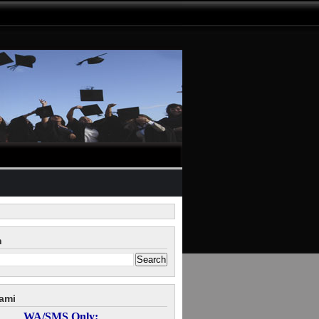
n
ami
WA/SMS Only: