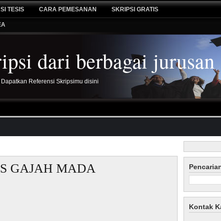
SI TESIS
CARA PEMESANAN
SKRIPSI GRATIS
EA
psi dari berbagai jurusan
 Dapatkan Referensi Skripsimu disini
TAS GAJAH MADA
Pencaria
Kontak K