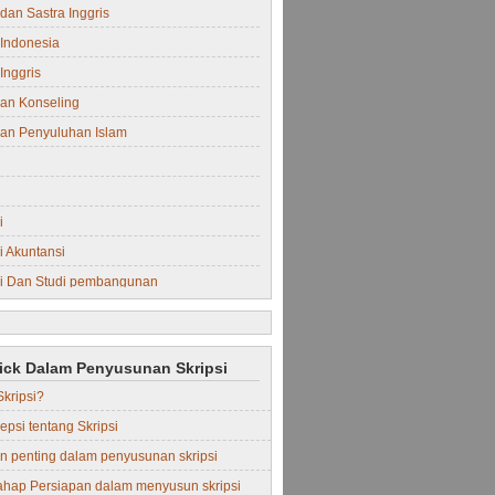
dan Sastra Inggris
Indonesia
Inggris
an Konseling
an Penyuluhan Islam
i
 Akuntansi
i Dan Studi pembangunan
i Manajemen
rick Dalam Penyusunan Skripsi
Skripsi?
epsi tentang Skripsi
in penting dalam penyusunan skripsi
ahap Persiapan dalam menyusun skripsi
Perdata