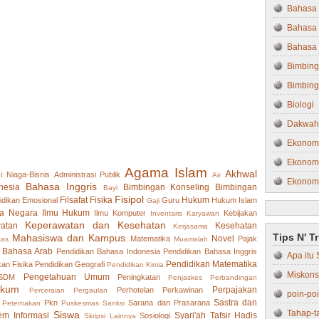
Bahasa 
Bahasa 
Bahasa 
Bimbing
Bimbing
Biologi
Dakwah
Ekonom
Ekonomi
Agama Islam
Akhwal
i Niaga-Bisnis
Administrasi Publik
Air
Ekonom
Bahasa Inggris
nesia
Bimbingan Konseling
Bimbingan
Bayi
Fisipol
Filsafat
Fisika
Hukum
idikan
Emosional
Guru
Hukum Islam
Ekonom
Gaji
a Negara
Ilmu Hukum
Ilmu Komputer
Kebijakan
Inventaris
Karyawan
Farmasi
Keperawatan dan Kesehatan
atan
Kesehatan
Kerjasama
Tips N' T
Mahasiswa dan Kampus
Novel
Matematika
Pajak
Filsafat
tas
Muamalah
 Bahasa Arab
Pendidikan Bahasa Indonesia
Pendidikan Bahasa Inggris
Apa itu 
Fisika
Pendidikan Matematika
kan Fisika
Pendidikan Geografi
Pendidikan Kimia
Miskons
Pengetahuan Umum
 SDM
Peningkatan
Fisipol
Penjaskes
Perbandingan
ukum
Perpajakan
Perhotelan
Perkawinan
Perceraian
Pergaulan
poin-po
Hukum
Sastra dan
Pkn
Sarana dan Prasarana
Peternakan
Puskesmas
Sanksi
Tahap-t
Siswa
em Informasi
Syari'ah
Tafsir Hadis
Sosiologi
Hukum 
Skripsi Lainnya