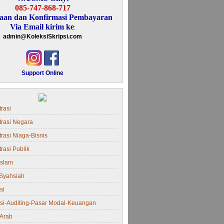
085-747-868-717
aan dan Konfirmasi Pembayaran
Via Email kirim ke
:
admin@KoleksiSkripsi.com
Support Online
rasi
trasi Negara
rasi Niaga-Bisnis
rasi Publik
Islam
Syahsiah
si
si-Auditing-Pasar Modal-Keuangan
Arab