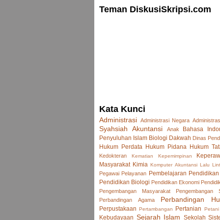
Teman DiskusiSkripsi.com
Kata Kunci
Administrasi
Administrasi Negara
Administras
Syahsiah
Akuntansi
Bahasa Indo
Anak
Penyuluhan Islam
Biologi
Dakwah
Dinas Pend
Hukum Perdata
Hukum Pidana
Hukum Tat
Keperaw
Kedokteran
Kematian
Kepemimpinan
Masyarakat
Kimia
Komputer Akuntansi
Lalu Lin
Pembelajaran
Pendidikan
Pegawai
Pelayanan
Pendidikan Biologi
Pendidikan Ekonomi
Pendidi
Pengembangan Masyarakat
Pengembangan
Perbandingan H
Perbandingan Agama
Perpustakaan
Pertanian
Pertambangan
Petani
Sejarah Islam
Kebudayaan
Sekolah
Sist