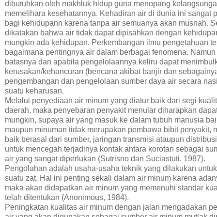
dibutuhkan oleh makhluk hidup guna menopang kelangsunga
memelihara kesehatannya. Kehadiran air di dunia ini sangat pe
bagi kehidupann karena tanpa air semuanya akan musnah. S
dikatakan bahwa air tidak dapat dipisahkan dengan kehidupan,
mungkin ada kehidupan. Perkembangan ilmu pengetahuan t
bagaimana pentingnya air dalam berbagai fenomena. Namun 
batasnya dan apabila pengelolaannya keliru dapat menimbul
kerusakan/kehancuran (bencana akibat banjir dan sebagainya
pengembangan dan pengelolaan sumber daya air secara nas
suatu keharusan.
Melalui penyediaan air minum yang diatur baik dari segi kuali
daerah, maka penyebaran penyakit menular diharapkan dapat
mungkin, supaya air yang masuk ke dalam tubuh manusia ba
maupun minuman tidak merupakan pembawa bibit penyakit, 
baik berasal dari sumber, jaringan transmisi ataupun distribus
untuk mencegah terjadinya kontak antara korotan sebagai su
air yang sangat diperlukan (Sutrisno dan Suciastuti, 1987).
Pengolahan adalah usaha-usaha teknik yang dilakukan untuk 
suatu zat. Hal ini penting sekali dalam air minum karena adan
maka akan didapatkan air minum yang memenuhi standar kual
telah ditentukan (Anonimous, 1984).
Peningkatan kualitas air minum dengan jalan mengadakan p
air yang akan digunakan sebagai sumber air minum mutlak di