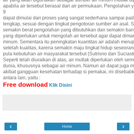
apabila air tersebut berasal dari air permukaan. Pengolahan
9
dapat dimulai dari proses yang sangat sederhana sampai pa
lengkap, sesuai dengan tingkat pengotoran sumber air asal. 
semakin berat pengolahan yang dibutuhkan dan semakin bany
yang diperlukan untuk mengolah air tersebut agar dapat dima
minum. Sementara itu peningkatan kuantitas air adalah meru
setelah kualitas, karena semakin maju tingkat hidup seseoran
pula kebutuhan air masyarakat tersebut (Sutrisno dan Suciastu
Seperti telah diuraikan di atas, air mutlak diperlukan oleh se
dunia, khususnya sebagai air minum. Namun air dapat juga 
akibat gangguan kesehatan terhadap si pemakai, ini disebabkan
antara lain, yaitu :
1. Adanya kemampuan air untuk melarutkan bahan-bahan pad
Free download
Klik Disini
gas-gas dan bahan cair lainnya
2. Air sebagai faktor yang utama dalam penularan berbagai m
bakteri-bakteri tertentu seperti typhus, paratyphus, dysentri bac
Sumber air dapat digolongkan menjadi dua yaitu: air permuka
misalnya air danau, sungai, bendungan, air hujan, dan air dal
sumur dan artesis. Dipandang dari kandungan bakteri organik
‹
›
kandungan mineralnya, air yang berasal dari daerah permuk
Home
dapat berbeda.