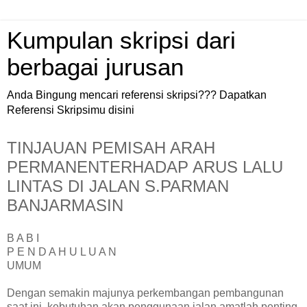
Kumpulan skripsi dari
berbagai jurusan
Anda Bingung mencari referensi skripsi??? Dapatkan
Referensi Skripsimu disini
TINJAUAN PEMISAH ARAH
PERMANENTERHADAP ARUS LALU
LINTAS DI JALAN S.PARMAN
BANJARMASIN
B A B I
P E N D A H U L U A N
UMUM
Dengan semakin majunya perkembangan pembangunan
saat ini, kebutuhan akan penggunaan jalan amatlah penting.