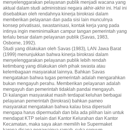
menyelenggarakan pelayanan publik menjadi wacana yang
aktual dalam studi administrasi negara akhir-akhir ini. Hal ini
disebabkan oleh rendahnya kinerja birokrasi dalam
memberikan pelayanan dan pada sisi lain munculnya
konsep privatisasi, swastanisasi, kontak kerja yang pada
intinya ingin meminimalkan campur tangan pemerintah yang
terlalu besar dalam pelayanan publik (Savas, 1983,
Osborne, 1992).
Studi yang dilakukan oleh Savas (1983), LAN Jawa Barat
(1999) menunjukkan bahwa kinerja birokrasi dalam
menyelenggarakan pelayanan publik lebih rendah
ketimbang yang dilakukan oleh pihak swasta atau
kelembagaan masyarakat lainnya. Bahkan Savas
mengatakan bahwa tugas pemerintah adalah mengarahkan
bukan mengayuh perahu. Memberikan pelayanan adalah
mengayuh dan pemerintah tidaklah pandai mengayuh.
Di kalangan masyarakat masih terdapat keluhan berbagai
pelayanan pemerintah (birokrasi) bahkan pameo
masyarakat mengatakan bahwa kalau bisa dipersulit
mengapa harus dipermudah dan bila ada pilihan lain untuk
mendapat KTP selain dari Kantor Kelurahan dan Kantor
Kecamatan, maka saya akan memilih ke Supermaket
karena disana pegawainya ramah, suka senyum,