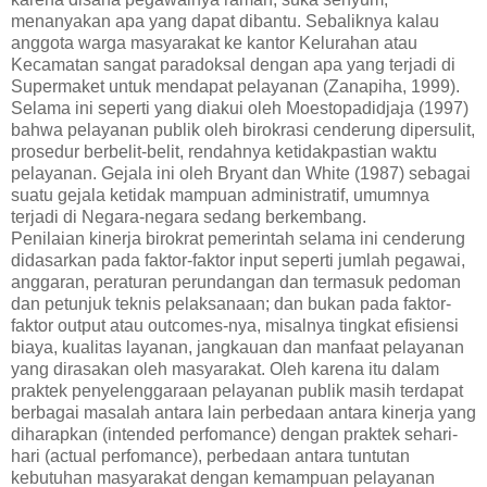
menanyakan apa yang dapat dibantu. Sebaliknya kalau
anggota warga masyarakat ke kantor Kelurahan atau
Kecamatan sangat paradoksal dengan apa yang terjadi di
Supermaket untuk mendapat pelayanan (Zanapiha, 1999).
Selama ini seperti yang diakui oleh Moestopadidjaja (1997)
bahwa pelayanan publik oleh birokrasi cenderung dipersulit,
prosedur berbelit-belit, rendahnya ketidakpastian waktu
pelayanan. Gejala ini oleh Bryant dan White (1987) sebagai
suatu gejala ketidak mampuan administratif, umumnya
terjadi di Negara-negara sedang berkembang.
Penilaian kinerja birokrat pemerintah selama ini cenderung
didasarkan pada faktor-faktor input seperti jumlah pegawai,
anggaran, peraturan perundangan dan termasuk pedoman
dan petunjuk teknis pelaksanaan; dan bukan pada faktor-
faktor output atau outcomes-nya, misalnya tingkat efisiensi
biaya, kualitas layanan, jangkauan dan manfaat pelayanan
yang dirasakan oleh masyarakat. Oleh karena itu dalam
praktek penyelenggaraan pelayanan publik masih terdapat
berbagai masalah antara lain perbedaan antara kinerja yang
diharapkan (intended perfomance) dengan praktek sehari-
hari (actual perfomance), perbedaan antara tuntutan
kebutuhan masyarakat dengan kemampuan pelayanan