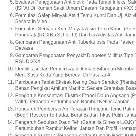
Evaluasi Penggunaan Antibiotik Pada Terapi Infeksi Sa
(ISPA) Di Rumah Sakit Umum Daerah Kabupaten XXX B
Formulasi Salep Minyak Atsiri Temu Kunci Dan Uji Aktivi
Secara In Vitro
Formulasi Sediaan Krim Minyak Atsiri Temu Kunci (Boe
Pandurata(ROXB.) Schlecht) Dan Uji Aktivitas Anti Jamu
Gambaran Penggunaan Anti Tuberkulosis Pada Pasien 
Dewasa
Gambaran Pengobatan Penyakit Diabetes Millitus Tipe 
RSUD XXX
Identifikasi Dan Pemeriksaan Jumlah Bilangan Mikrob
Merk Susu Kuda Yang Beredar Di Pasaran#
Pembuatan Tablet Ekstrak Kering Daun Sendok (Planta
Bahan Pengikat Amilum Manihot Secara Granulasi Bas
Pengaruh Konsentrasi Ekstrak Etanol Daun Angsana (Pt
Willd) Terhadap Pertumbuhan Rambut Kelinci Jantan
Pengaruh Pemberian Air Perasan Rimpang Temu Putih
(Begr) Roscoe) Terhadap Berat Badan Tikus Putih Janta
Pengaruh Seduhan Daun Teh (Camellia Sinesis L.O.K)
Pertumbuhan Rambut Kelinci Jantan Dan Profil Kromato
Pengaruh Sukrosa Terhadap Kadar Kumarin Pada Kultu