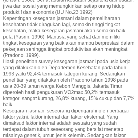
jiwa dan sosial yang memungkinkan setiap orang hidup
produktif dan ekonomis (UU No.23 1992).
Kepentingan kesegaran jasmani dalam pemeliharaan
kesehatan tidak diragukan lagi, semakin
tinggi tingkat
kesehatan, maka kesegaran jasmani akan semakin baik
pula (Yasrin, 1996). Manusia yang sehat dan memiliki
tingkat kesegaran yang baik akan mampu berprestasi dalam
pekerjaan sehingga tingkat produktivitas akan meningkat
(Pradono, 1999).
Hasil penelitian survey kesegaran jasmani pada usia kerja
yang dilakukan oleh Departemen Kesehatan pada tahun
1993 yaitu 92,4% termasuk kategori kurang. Sedangkan
penelitian yang dilakukan oleh Pradono tahun 1998 pada
usia 20-39 tahun warga Kebon Manggis, Jakarta Timur
diperoleh hasil pengukuran VO2max 50,2% termasuk
kategori sangat kurang, 26,8% kurang, 15% cukup dan 7,7%
baik.
Kesegaran jasmani seseorang dipengaruhi oleh berbagai
faktor yakni, faktor internal dan faktor eksternal. Yang
dimaksud faktor internal adalah sesuatu yang sudah
terdapat dalam tubuh seseorang yang bersifat menetap
misalnya genetik, umur, jenis kelemin. Sedangkan faktor