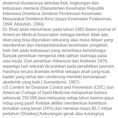
eksternal diantaranya aktivitas fisik, lingkungan dan
kebiasaan merokok (Departemen Kesehatan Republik
Indonesia Direktorat Jenderal Pembinaan Kesehatan
Masyarakat Direktorat Bina Upaya Kesehatan Puskesmas,
1994; Abdullah, 1994).
Dr. Brotz telah menuliskan pada tahun 1983 dalam journal of
American Medical Association sebagai berikut: tidak ada
obat yang bisa digunakan sekarang atau masa depan yang
memberikan dan mempertahankan kesehatan yanglebih
baik dari pada kebiasaan yang senantiasa berolahraga.
Banyak penelitian mengenai efek latihan olahraga pada
usia muda. Dari penelitian Allewison dan Andrews 1976,
sepertiga hari sekolah dicurahkan pada pendidikan jasmani.
Hasilnya secara dramatis terlihat sebagai anak yang kuat,
badan yang sehat dan cenderung memiliki kemampuan
akademik yang baik ( Sumardjono, 1987).
US Centers for Desease Control and Prevention (CDC) dan
American Collage of Sport Medicine melaporkan bahwa
sebanyak 250.000 jiwa melayang setiap tahun karena gaya
hidup yang pasif. Ketidak aktifan memberikan kontribusi
kematian yang besar (34%) dan menelan biaya $5,7 milyar
pertahun (Sharkey).Kekurangan gerak atau kurangnya