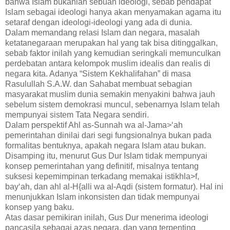
bahwa Islam bukanlah sebuah ideologi, sebab pendapat
Islam sebagai ideologi hanya akan menyamakan agama itu
setaraf dengan ideologi-ideologi yang ada di dunia.
Dalam memandang relasi Islam dan negara, masalah
ketatanegaraan merupakan hal yang tak bisa ditinggalkan,
sebab faktor inilah yang kemudian seringkali memunculkan
perdebatan antara kelompok muslim idealis dan realis di
negara kita. Adanya “Sistem Kekhalifahan” di masa
Rasulullah S.A.W. dan Sahabat membuat sebagian
masyarakat muslim dunia semakin menyakini bahwa jauh
sebelum sistem demokrasi muncul, sebenarnya Islam telah
mempunyai sistem Tata Negara sendiri.
Dalam perspektif Ahl as-Sunnah wa al-Jama>‘ah
pemerintahan dinilai dari segi fungsionalnya bukan pada
formalitas bentuknya, apakah negara Islam atau bukan.
Disamping itu, menurut Gus Dur Islam tidak mempunyai
konsep pemerintahan yang definitif, misalnya tentang
suksesi kepemimpinan terkadang memakai istikhla>f,
bay‘ah, dan ahl al-H{alli wa al-Aqdi (sistem formatur). Hal ini
menunjukkan Islam inkonsisten dan tidak mempunyai
konsep yang baku.
Atas dasar pemikiran inilah, Gus Dur menerima ideologi
pancasila sebagai azas negara, dan yang terpenting