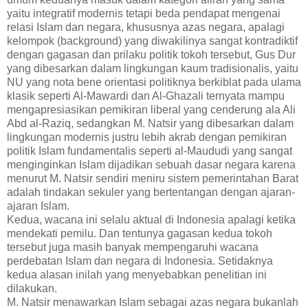
yaitu integratif modernis tetapi beda pendapat mengenai
relasi Islam dan negara, khususnya azas negara, apalagi
kelompok (background) yang diwakilinya sangat kontradiktif
dengan gagasan dan prilaku politik tokoh tersebut, Gus Dur
yang dibesarkan dalam lingkungan kaum tradisionalis, yaitu
NU yang nota bene orientasi politiknya berkiblat pada ulama
klasik seperti Al-Mawardi dan Al-Ghazali ternyata mampu
mengapresiasikan pemikiran liberal yang cenderung ala Ali
Abd al-Raziq, sedangkan M. Natsir yang dibesarkan dalam
lingkungan modernis justru lebih akrab dengan pemikiran
politik Islam fundamentalis seperti al-Maududi yang sangat
menginginkan Islam dijadikan sebuah dasar negara karena
menurut M. Natsir sendiri meniru sistem pemerintahan Barat
adalah tindakan sekuler yang bertentangan dengan ajaran-
ajaran Islam.
Kedua, wacana ini selalu aktual di Indonesia apalagi ketika
mendekati pemilu. Dan tentunya gagasan kedua tokoh
tersebut juga masih banyak mempengaruhi wacana
perdebatan Islam dan negara di Indonesia. Setidaknya
kedua alasan inilah yang menyebabkan penelitian ini
dilakukan.
M. Natsir menawarkan Islam sebagai azas negara bukanlah