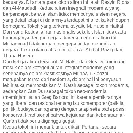
keduanya. Di antara para tokoh aliran ini ialah Rasyid Ridha
dan Al-Maududi. Kedua, aliran integratif modernis, yang
berpendapat bahwa Islam tidak mempunyai sistem negara
yang detail tetapi di dalamnya terdapat nilai etika kehidupan
bernegara. Tokoh yang terkemuka yaitu M. Husein Haikal.
Dan yang Ketiga, aliran nasionalis sekuler, Islam tidak ada
hubunganya dengan negara karena menurut aliran ini
Muhammad tidak pernah mengepalai dan mendirikan
negara. Tokoh utama aliran ini ialah Ali Abd al-Raziq dan
Thaha Husein.
Dari ketiga aliran tersebut, M. Natsir dan Gus Dur memang
masuk dalam kategori aliran integratif modernis yang
sebenarnya dalam klasifikasinya Munawir Sjadzali
merupakan terma dari modernis, dalam hal ini penyusun
lebih suka memposisikan M. Natsir sebagai tokoh modernis,
sedangkan Gus Dur sebagai tokoh neo-modernis
(meminjam istilah Greg Barton), ini karena pemikirannya
yang liberal dan rasional tentang isu kontemporer (baik itu
politik, budaya dan agama) dengan tetap setia pada posisi
konservatif-tradisional bahwa kejujuran dan kebenaran al-
Qur'an tidak perlu diganggu gugat.
Kedua tokoh ini menarik untuk dikaji. Pertama, secara
umum keduanya masuk dalam kategori aliran yang sama