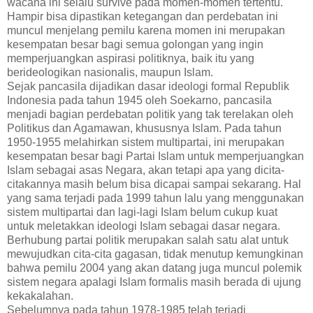
wacana ini selalu survive pada momen-momen tertentu.
Hampir bisa dipastikan ketegangan dan
perdebatan ini
muncul menjelang pemilu karena momen ini merupakan
kesempatan besar bagi semua golongan yang ingin
memperjuangkan aspirasi politiknya, baik itu yang
berideologikan nasionalis, maupun Islam.
Sejak pancasila dijadikan dasar ideologi formal Republik
Indonesia pada tahun 1945 oleh Soekarno, pancasila
menjadi bagian perdebatan politik yang tak terelakan oleh
Politikus dan Agamawan, khususnya Islam. Pada tahun
1950-1955 melahirkan sistem multipartai, ini merupakan
kesempatan besar bagi Partai Islam untuk memperjuangkan
Islam sebagai asas Negara, akan tetapi apa yang dicita-
citakannya masih belum bisa dicapai sampai sekarang. Hal
yang sama terjadi pada 1999 tahun lalu yang menggunakan
sistem multipartai dan lagi-lagi Islam belum cukup kuat
untuk meletakkan ideologi Islam sebagai dasar negara.
Berhubung partai politik merupakan salah satu alat untuk
mewujudkan cita-cita gagasan, tidak menutup kemungkinan
bahwa pemilu 2004 yang akan datang juga muncul polemik
sistem negara apalagi Islam formalis masih berada di ujung
kekakalahan.
Sebelumnya pada tahun 1978-1985 telah terjadi