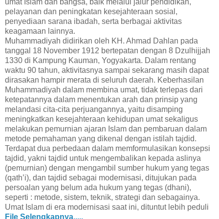
umat Islam dan bangsa, baik melalui jalur pendidikan,
pelayanan dan peningkatan kesejahteraan sosial,
penyediaan sarana ibadah, serta berbagai aktivitas
keagamaan lainnya.
Muhammadiyah didirikan oleh KH. Ahmad Dahlan pada
tanggal 18 November 1912 bertepatan dengan 8 Dzulhijjah
1330 di Kampung Kauman, Yogyakarta. Dalam rentang
waktu 90 tahun, aktivitasnya sampai sekarang masih dapat
dirasakan hampir merata di seluruh daerah. Keberhasilan
Muhammadiyah dalam membina umat, tidak terlepas dari
ketepatannya dalam menentukan arah dan prinsip yang
melandasi cita-cita perjuangannya, yaitu disamping
meningkatkan kesejahteraan kehidupan umat sekaligus
melakukan pemurnian ajaran Islam dan pembaruan dalam
metode pemahaman yang dikenal dengan istilah tajdid.
Terdapat dua perbedaan dalam memformulasikan konsepsi
tajdid, yakni tajdid untuk mengembalikan kepada aslinya
(pemurnian) dengan mengambil sumber hukum yang tegas
(qath’i), dan tajdid sebagai modernisasi, ditujukan pada
persoalan yang belum ada hukum yang tegas (dhani),
seperti : metode, sistem, teknik, strategi dan sebagainya.
Umat Islam di era modernisasi saat ini, dituntut lebih peduli
dan terpanggil untuk meneruskan serta mengembangkan
File Selengkapnya.....