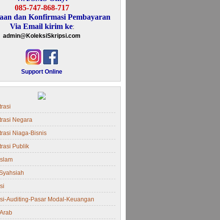
085-747-868-717
aan dan Konfirmasi Pembayaran
Via Email kirim ke
:
admin@KoleksiSkripsi.com
Support Online
rasi
trasi Negara
rasi Niaga-Bisnis
rasi Publik
Islam
Syahsiah
si
si-Auditing-Pasar Modal-Keuangan
Arab