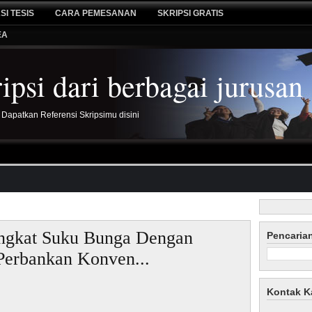
SI TESIS
CARA PEMESANAN
SKRIPSI GRATIS
EA
psi dari berbagai jurusan
 Dapatkan Referensi Skripsimu disini
ingkat Suku Bunga Dengan
Pencaria
Perbankan Konven...
Kontak K