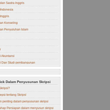
dan Sastra Inggris
Indonesia
Inggris
an Konseling
an Penyuluhan Islam
i
 Akuntansi
i Dan Studi pembangunan
i Manajemen
rick Dalam Penyusunan Skripsi
Skripsi?
epsi tentang Skripsi
in penting dalam penyusunan skripsi
ahap Persiapan dalam menyusun skripsi
Perdata