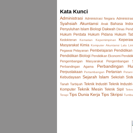
Kata Kunci
Administrasi
Administrasi Negara
Administras
Syahsiah
Akuntansi
Bahasa Indo
Anak
Penyuluhan Islam
Biologi
Dakwah
Dinas Pend
Hukum Perdata
Hukum Pidana
Hukum Tat
Keperaw
Kedokteran
Kematian
Kepemimpinan
Masyarakat
Kimia
Komputer Akuntansi
Lalu Lin
Pembelajaran
Pendidikan
Pegawai
Pelayanan
Pendidikan Biologi
Pendidikan Ekonomi
Pendidi
Pengembangan Masyarakat
Pengembangan
Perbandingan H
Perbandingan Agama
Perpustakaan
Pertanian
Pertambangan
Petani
Sejarah Islam
Kebudayaan
Sekolah
Sist
Teknik Industri
Teknik Industri
Tanah
Tarbiyah
Teknik Mesin
Komputer
Teknik Sipil
Tekno
Tips Dunia Kerja
Tips Skripsi
Terapi
Tumb