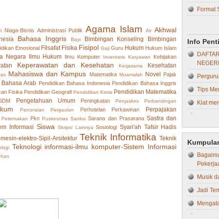
Format 
Hukum 
Bebera
Hukum T
Agama Islam
Akhwal
i Niaga-Bisnis
Administrasi Publik
Air
Skripsi..
Ilmu H
Bahasa Inggris
nesia
Bimbingan Konseling
Bimbingan
Bayi
Info Pen
Kiat Me
Fisipol
Filsafat
Fisika
Hukum
idikan
Emosional
Guru
Hukum Islam
Gaji
Ilmu Ko
DAFTAR
a Negara
Ilmu Hukum
Ilmu Komputer
Kebijakan
Inventaris
Karyawan
Tips da
NEGERI
Ilmu Ko
Keperawatan dan Kesehatan
atan
Kesehatan
Kerjasama
Pasca Uj
Mahasiswa dan Kampus
Novel
Matematika
Pajak
tas
Muamalah
Perguru
IPS
 Bahasa Arab
Pendidikan Bahasa Indonesia
Pendidikan Bahasa Inggris
Proposa
Tips Me
Kebida
Pendidikan Matematika
kan Fisika
Pendidikan Geografi
Pendidikan Kimia
Proposa
Pengetahuan Umum
 SDM
Peningkatan
Penjaskes
Perbandingan
Kiat men
Kedokte
ukum
Perpajakan
Perhotelan
Perkawinan
Perceraian
Pergaulan
Jenis-je
Tips Me
Kedokte
Sastra dan
Pkn
Sarana dan Prasarana
Peternakan
Puskesmas
Sanksi
Prinsip 
Kesehat
Siswa
em Informasi
Syari'ah
Tafsir Hadis
Sosiologi
Skripsi Lainnya
4 Jenis
Teknik Informatika
Proposal
-mesin-elektro-Sipil-Arsitektur
Teknik
Kegurua
Kumpulan
Dapat Ap
Teknologi informasi-ilmu komputer-Sistem Informasi
logi
Kepera
Bagaima
10 Kiat
uhan
Pekerja
Keperaw
KINERJ
Musik d
Kesehat
STRUKT
Jadi Te
Kimia
STRUKT
Mengata
Kompute
SEKOLA
Memaksi
Manaje