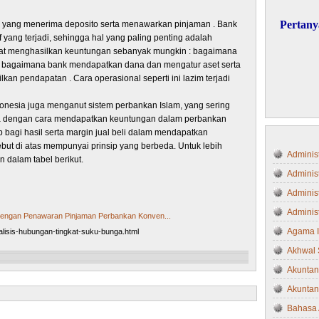
Pertany
yang menerima deposito serta menawarkan pinjaman . Bank
 yang terjadi, sehingga hal yang paling penting adalah
pat menghasilkan keuntungan sebanyak mungkin : bagaimana
bagaimana bank mendapatkan dana dan mengatur aset serta
n pendapatan . Cara operasional seperti ini lazim terjadi
donesia juga menganut sistem perbankan Islam, yang sering
da dengan cara mendapatkan keuntungan dalam perbankan
p bagi hasil serta margin jual beli dalam mendapatkan
but di atas mempunyai prinsip yang berbeda. Untuk lebih
Administ
 dalam tabel berikut.
Adminis
Administ
Administ
Dengan Penawaran Pinjaman Perbankan Konven...
Agama 
alisis-hubungan-tingkat-suku-bunga.html
Akhwal 
Akuntan
N
H
Akuntan
e
o
Bahasa 
w
m