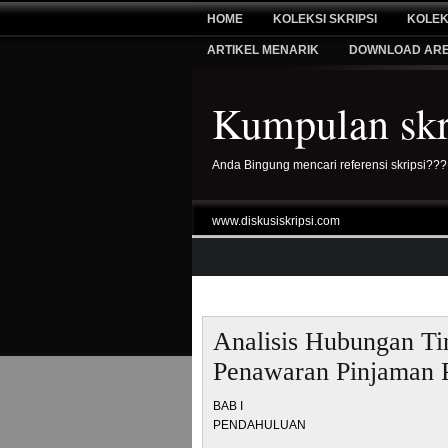
HOME
KOLEKSI SKRIPSI
KOLEK
ARTIKEL MENARIK
DOWNLOAD AR
Kumpulan skri
Anda Bingung mencari referensi skripsi???
www.diskusiskripsi.com
Analisis Hubungan T
Penawaran Pinjaman 
BAB I
PENDAHULUAN