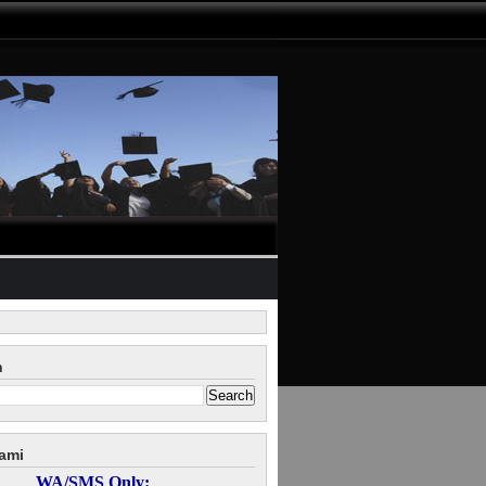
n
ami
WA/SMS Only: