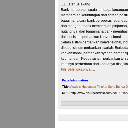
1.1 Latar Belakang
Bank merupakan suatu lembaga keuangan 
memperoleh keuntungan dari spread positif
bagaimana cara bank beroperasi agar da
dan mengapa bank memberikan pinjaman, 
hutangnya, dan bagaimana bank menghasilka
dalam sistem perbankan konvensional.
Selain sistem perbankan konvensional, In
disebut sistem perbankan syariah. Berbe
konvensional, perbankan syariah berprinsi
keuntungan. Kedua sistem perbankan terse
jelasnya perbedaan dari keduanya disajikan
File Selengkapnya.....
Page Information
Title:
Analisis Hubungan Tingkat Suku Bunga 
URL:
http://www.diskusiskripsi.com/2011/02/an