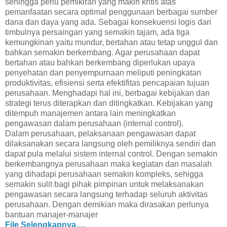
sehingga perlu pemikiran yang makin kritis atas
pemanfaatan secara optimal penggunaan berbagai sumber
dana dan daya yang ada. Sebagai konsekuensi logis dari
timbulnya persaingan yang semakin tajam, ada tiga
kemungkinan yaitu mundur, bertahan atau tetap unggul dan
bahkan semakin berkembang. Agar perusahaan dapat
bertahan atau bahkan berkembang diperlukan upaya
penyehatan dan penyempurnaan meliputi peningkatan
produktivitas, efisiensi serta efektifitas pencapaian tujuan
perusahaan. Menghadapi hal ini, berbagai kebijakan dan
strategi terus diterapkan dan ditingkatkan. Kebijakan yang
ditempuh manajemen antara lain meningkatkan
pengawasan dalam perusahaan (internal control).
Dalam perusahaan, pelaksanaan pengawasan dapat
dilaksanakan secara langsung oleh pemiliknya sendiri dan
dapat pula melalui sistem internal control. Dengan semakin
berkembangnya perusahaan maka kegiatan dan masalah
yang dihadapi perusahaan semakin kompleks, sehigga
semakin sulit bagi pihak pimpinan untuk melaksanakan
pengawasan secara langsung terhadap seluruh aktivitas
perusahaan. Dengan demikian maka dirasakan perlunya
bantuan manajer-manajer
yang profesional sesuai dengan bidang yang ada dalam
File Selengkapnya.....