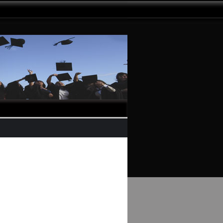
n
ami
WA/SMS Only: