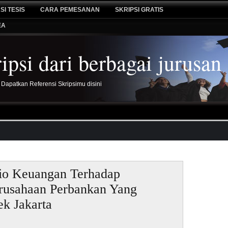
SI TESIS
CARA PEMESANAN
SKRIPSI GRATIS
EA
psi dari berbagai jurusan
 Dapatkan Referensi Skripsimu disini
sio Keuangan Terhadap
Pencaria
rusahaan Perbankan Yang
ek Jakarta
Kontak K