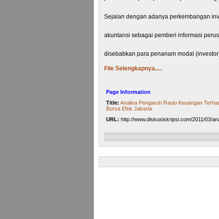
Sejalan dengan adanya perkembangan inv
akuntansi sebagai pemberi informasi perus
disebabkan para penanam modal (investor
File Selengkapnya.....
dari masing-masing perusahaan agar dapa
meramalkan prospek perusahaan dimasa y
Page Information
Title:
Analisa Pengaruh Rasio Keuangan Terha
Bursa Efek Jakarta
SFAC No. 1 Objective of Financial Reporti
URL:
http://www.diskusiskripsi.com/2011/03/an
1987) menjelaskan bahwa tujuan pertama
menyediakan informasi yang bermanfaat kep