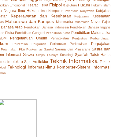
 menunjukkan bahwa informasi
Fisipol
Filsafat
Fisika
Hukum
idikan
Emosional
Guru
Hukum Islam
Gaji
Matemat
a Negara
Ilmu Hukum
Ilmu Komputer
Kebijakan
Inventaris
Karyawan
elaporan laporan keuangan dapat
Keperawatan dan Kesehatan
MIPA
atan
Kesehatan
Kerjasama
Mahasiswa dan Kampus
Novel
Matematika
Pajak
tas
Muamalah
Muamal
melakukan prediksi penerimaan kas
 Bahasa Arab
Pendidikan Bahasa Indonesia
Pendidikan Bahasa Inggris
Olah R
Pendidikan Matematika
kan Fisika
Pendidikan Geografi
Pendidikan Kimia
Pengetahuan Umum
dating. Deviden yang diterima oleh
 SDM
Peningkatan
Penjaskes
Perbandingan
Pendidi
ukum
Perpajakan
Perhotelan
Perkawinan
Perceraian
Pergaulan
Pendidi
Sastra dan
Pkn
Sarana dan Prasarana
Peternakan
Puskesmas
Sanksi
a perusahan dimasa yang akan
Siswa
em Informasi
Syari'ah
Tafsir Hadis
Sosiologi
Skripsi Lainnya
Pendidi
Teknik Informatika
erusahaan dengan menggunakan
-mesin-elektro-Sipil-Arsitektur
Teknik
Pendidi
Teknologi informasi-ilmu komputer-Sistem Informasi
logi
 penting dilakukan. Salah satu cara
uhan
Pendidi
Pendidi
gan menggunakan rasio keuangan.
Pendidi
matematis antara perkiraan-
Pendidi
Pendidi
merupakan alat analisis yang dapat
Pendidi
isi yang mendasar
Pendidi
Pengem