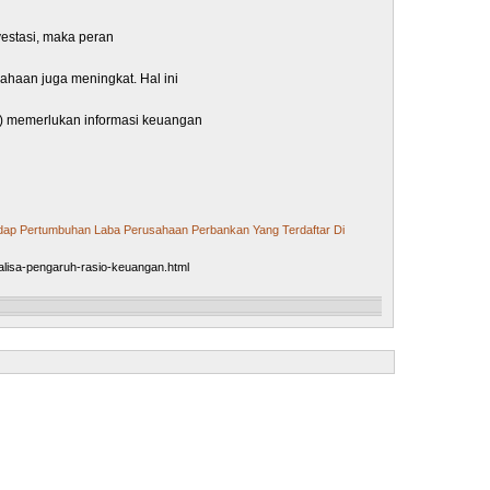
Bahasa 
estasi, maka peran
Bahasa 
Bahasa 
ahaan juga meningkat. Hal ini
Bimbing
) memerlukan informasi keuangan
Bimbing
Biologi
t mengevaluasi prestasi dan
Dakwah
ang akan datang.
Ekonom
dap Pertumbuhan Laba Perusahaan Perbankan Yang Terdaftar Di
ng by Enterprises (FSAB
Ekonomi
alisa-pengaruh-rasio-keuangan.html
Ekonom
 pelaporan keuangan adalah
Ekonom
ada investor, kreditor, dan
Farmasi
N
H
Filsafat
e
o
w
m
Fisika
e
e
Fisipol
r
P
Hukum
o
Hukum 
st