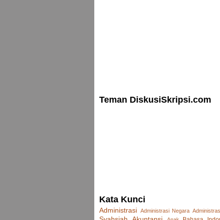
pemakai lainnya yang sekarang maupun y
investasi, kredit, dan keputusan sejenis sec
Tujuan kedua adalah menyediakan inform
kepada investor, kreditor, dan pemakai l
potensial dalam menilai jumlah, waktu, ket
Teman DiskusiSkripsi.com
deviden dan bunga dimasa yang akan dat
bahwa investor menginginkan informasi tent
yang dilakukan.
SFAC No. 2 Qualitative Characteristics of A
menjelaskan bahwa salah satu karakteristik 
Kata Kunci
informasi akuntansi agar tujuan pelaporan
Administrasi
Administrasi Negara
Administras
Syahsiah
Akuntansi
Bahasa Indo
Anak