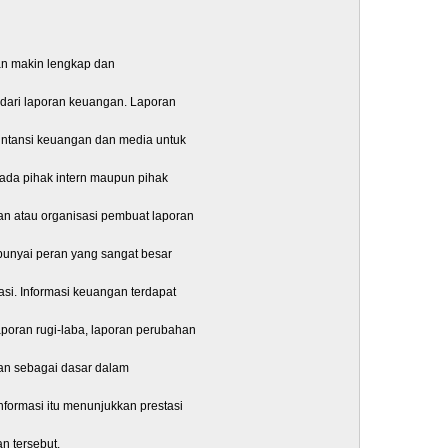
Pertany
an makin lengkap dan
h dari laporan keuangan. Laporan
untansi keuangan dan media untuk
da pihak intern maupun pihak
an atau organisasi pembuat laporan
Administ
Adminis
empunyai peran yang sangat besar
Administ
si. Informasi keuangan terdapat
Administ
Agama 
poran rugi-laba, laporan perubahan
Akhwal 
kan sebagai dasar dalam
Akuntan
formasi itu menunjukkan prestasi
Akuntan
Bahasa 
n tersebut.