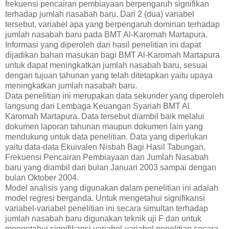
frekuensi pencairan pembiayaan berpengaruh signifikan
terhadap jumlah nasabah baru. Dari 2 (dua) variabel
tersebut, variabel apa yang berpengaruh dominan terhadap
jumlah nasabah baru pada BMT Al-Karomah Martapura.
Informasi yang diperoleh dari hasil penelitian ini dapat
dijadikan bahan masukan bagi BMT Al-Karomah Martapura
untuk dapat meningkatkan jumlah nasabah baru, sesuai
dengan tujuan tahunan yang telah ditetapkan yaitu upaya
meningkatkan jumlah nasabah baru.
Data penelitian ini merupakan data sekunder yang diperoleh
langsung dari Lembaga Keuangan Syariah BMT Al
Karomah Martapura. Data tersebut diambil baik melalui
dokumen laporan tahunan maupun dokumen lain yang
mendukung untuk data penelitian. Data yang diperlukan
yaitu data-data Ekuivalen Nisbah Bagi Hasil Tabungan,
Frekuensi Pencairan Pembiayaan dan Jumlah Nasabah
baru yang diambil dari bulan Januari 2003 sampai dengan
bulan Oktober 2004.
Model analisis yang digunakan dalam penelitian ini adalah
model regresi berganda. Untuk mengetahui signifikansi
variabel-variabel penelitian ini secara simultan terhadap
jumlah nasabah baru digunakan teknik uji F dan untuk
mengetahui signifikansi variabel-variabel penelitian secara