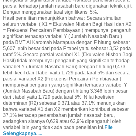
parsial terhadap jumlah nasabah baru digunakan teknik uji t.
Dengan menggunakan taraf signifikansi 5%.
Hasil penelitian menunjukkan bahwa : Secara simultan
seluruh variabel ( X1 = Ekuivalen Nisbah Bagi Hasil dan X2
= Frekuensi Pencairan Pembiayaan ) mempunyai pengaruh
signifikan terhadap variabel Y ( Jumlah Nasabah Baru )
pada BMT Al Karomah Martapura dengan F hitung sebesar
5,607 lebih besar dari pada F tabel yaitu sebesar 3,52 pada
taraf 5%. Secara parsial variabel X1 (Ekuivalen Nisbah Bagi
Hasil) tidak mempunyai pengaruh yang signifikan terhadap
variabel Y (Jumlah Nasabah Baru) dengan t hitung 0,473
lebih kecil dari t tabel yaitu 1,729 pada taraf 5% dan secara
parsial variabel X2 (Frekuensi Pencairan Pembiayaan)
mempunyai pengaruh yang signifikan terhadap variabel Y
(Jumlah Nasabah Baru) dengan t hitung 3,346 lebih besar
dari t tabel yaitu 1,729 pada taraf 5%. Nilai koefisien
determinan (R2) sebesar 0,371 atau 37,1% menunjukkan
bahwa variabel X1 dan X2 memberikan kontribusi sebesar
37,1% terhadap penambahan jumlah nasabah baru,
sedangkan sisanya 0,629 atau 62,9% dipengaruhi oleh
variabel lain yang tidak ada pada penelitian ini.
File
Selengkapnya.....