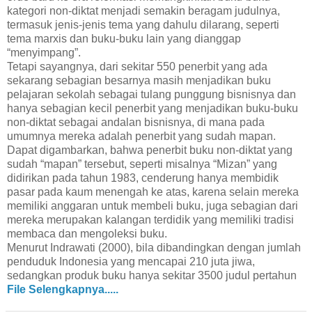
kategori non-diktat menjadi semakin beragam judulnya,
termasuk jenis-jenis tema yang dahulu dilarang, seperti
tema marxis dan buku-buku lain yang dianggap
“menyimpang”.
Tetapi sayangnya, dari sekitar 550 penerbit yang ada
sekarang sebagian besarnya masih menjadikan buku
pelajaran sekolah sebagai tulang punggung bisnisnya dan
hanya sebagian kecil penerbit yang menjadikan buku-buku
non-diktat sebagai andalan bisnisnya, di mana pada
umumnya mereka adalah penerbit yang sudah mapan.
Dapat digambarkan, bahwa penerbit buku non-diktat yang
sudah “mapan” tersebut, seperti misalnya “Mizan” yang
didirikan pada tahun 1983, cenderung hanya membidik
pasar pada kaum menengah ke atas, karena selain mereka
memiliki anggaran untuk membeli buku, juga sebagian dari
mereka merupakan kalangan terdidik yang memiliki tradisi
membaca dan mengoleksi buku.
Menurut Indrawati (2000), bila dibandingkan dengan jumlah
penduduk Indonesia yang mencapai 210 juta jiwa,
sedangkan produk buku hanya sekitar 3500 judul pertahun
dengan tiras kurang lebih 4000-5000 eksemplar tiap
File Selengkapnya.....
judulnya, maka akan tampak bahwa industri perbukuan kita