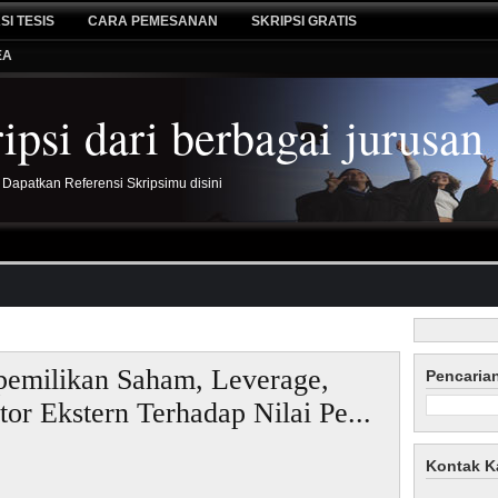
SI TESIS
CARA PEMESANAN
SKRIPSI GRATIS
EA
psi dari berbagai jurusan
 Dapatkan Referensi Skripsimu disini
pemilikan Saham, Leverage,
Pencaria
tor Ekstern Terhadap Nilai Pe...
Kontak K