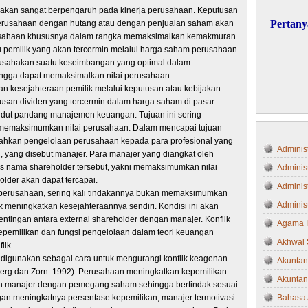
 akan sangat berpengaruh pada kinerja perusahaan. Keputusan
Pertany
erusahaan dengan hutang atau dengan penjualan saham akan
rusahaan khususnya dalam rangka memaksimalkan kemakmuran
pemilik yang akan tercermin melalui harga saham perusahaan.
sahakan suatu keseimbangan yang optimal dalam
ngga dapat memaksimalkan nilai perusahaan.
 kesejahteraan pemilik melalui keputusan atau kebijakan
usan dividen yang tercermin dalam harga saham di pasar
 sudut pandang manajemen keuangan. Tujuan ini sering
 memaksimumkan nilai perusahaan. Dalam mencapai tujuan
rahkan pengelolaan perusahaan kepada para profesional yang
Administ
yang disebut manajer. Para manajer yang diangkat oleh
as nama shareholder tersebut, yakni memaksimumkan nilai
Adminis
der akan dapat tercapai.
Administ
perusahaan, sering kali tindakannya bukan memaksimumkan
Administ
k meningkatkan kesejahteraannya sendiri. Kondisi ini akan
tingan antara external shareholder dengan manajer. Konflik
Agama 
pemilikan dan fungsi pengelolaan dalam teori keuangan
Akhwal 
lik.
 digunakan sebagai cara untuk mengurangi konflik keagenan
Akuntan
berg dan Zorn: 1992). Perusahaan meningkatkan kepemilikan
Akuntan
an manajer dengan pemegang saham sehingga bertindak sesuai
 meningkatnya persentase kepemilikan, manajer termotivasi
Bahasa 