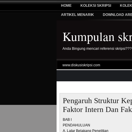
HOME
KOLEKSI SKRIPSI
KOLEK
ARTIKEL MENARIK
DOWNLOAD AR
Kumpulan skri
Anda Bingung mencari referensi skripsi???
www.diskusiskripsi.com
Pengaruh Struktur Ke
Faktor Intern Dan Fak
BAB I
PENDAHULUAN
A. Latar Belakang Penelitian