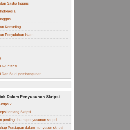
dan Sastra Inggris
Indonesia
Inggris
an Konseling
an Penyuluhan Islam
i
 Akuntansi
i Dan Studi pembangunan
i Manajemen
rick Dalam Penyusunan Skripsi
Skripsi?
epsi tentang Skripsi
in penting dalam penyusunan skripsi
ahap Persiapan dalam menyusun skripsi
Perdata