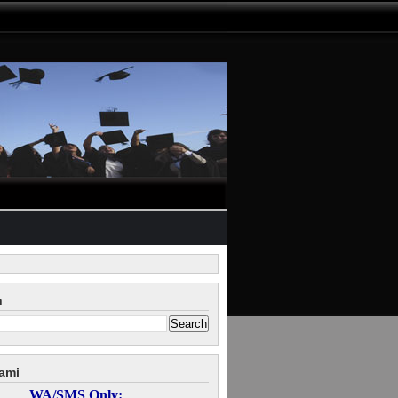
n
ami
WA/SMS Only: