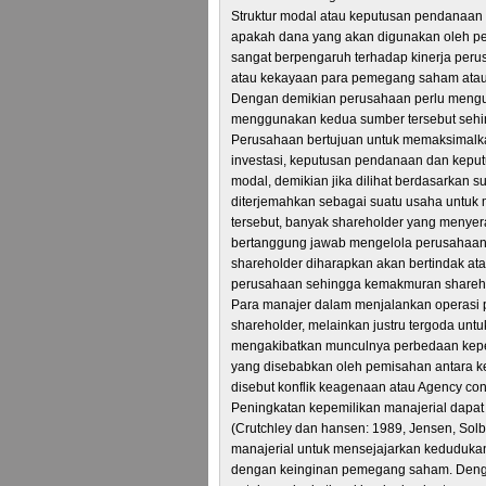
Struktur modal atau keputusan pendanaan
apakah dana yang akan digunakan oleh p
sangat berpengaruh terhadap kinerja pe
atau kekayaan para pemegang saham atau 
Dengan demikian perusahaan perlu mengu
menggunakan kedua sumber tersebut sehi
Perusahaan bertujuan untuk memaksimalkan
investasi, keputusan pendanaan dan keput
modal, demikian jika dilihat berdasarkan
diterjemahkan sebagai suatu usaha untuk
tersebut, banyak shareholder yang menye
bertanggung jawab mengelola perusahaan, 
shareholder diharapkan akan bertindak at
perusahaan sehingga kemakmuran sharehol
Para manajer dalam menjalankan operasi 
shareholder, melainkan justru tergoda untu
mengakibatkan munculnya perbedaan kepen
yang disebabkan oleh pemisahan antara ke
disebut konflik keagenaan atau Agency conf
Peningkatan kepemilikan manajerial dapat
(Crutchley dan hansen: 1989, Jensen, Sol
manajerial untuk mensejajarkan keduduk
dengan keinginan pemegang saham. Dengan