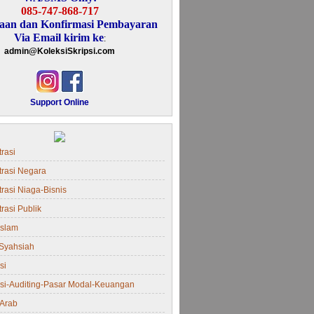
085-747-868-717
aan dan Konfirmasi Pembayaran
Via Email kirim ke
:
admin@KoleksiSkripsi.com
Support Online
rasi
trasi Negara
rasi Niaga-Bisnis
rasi Publik
Islam
Syahsiah
si
si-Auditing-Pasar Modal-Keuangan
Arab