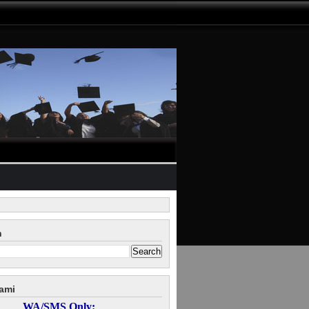
n
ami
WA/SMS Only: