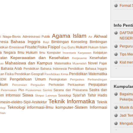
Format 
Hukum 
Bebera
Hukum T
Skripsi..
Ilmu H
Info Pen
Kiat Me
Ilmu Ko
DAFTAR
Agama Islam
Tips da
Akhwal
i Niaga-Bisnis
Administrasi Publik
Air
NEGERI
Ilmu Ko
Bahasa Inggris
nesia
Bimbingan Konseling
Bimbingan
Bayi
Pasca Uj
Perguru
Fisipol
IPS
Filsafat
Fisika
Hukum
idikan
Emosional
Guru
Hukum Islam
Gaji
Proposa
a Negara
Ilmu Hukum
Ilmu Komputer
Kebijakan
Inventaris
Karyawan
Tips Me
Kebida
Keperawatan dan Kesehatan
atan
Kesehatan
Kerjasama
Proposa
Kiat men
Mahasiswa dan Kampus
Kedokte
Novel
Matematika
Pajak
tas
Muamalah
Jenis-je
 Bahasa Arab
Pendidikan Bahasa Indonesia
Pendidikan Bahasa Inggris
Tips Me
Kedokte
Pendidikan Matematika
kan Fisika
Pendidikan Geografi
Pendidikan Kimia
Prinsip 
Kesehat
4 Jenis
Pengetahuan Umum
 SDM
Peningkatan
Penjaskes
Perbandingan
Proposal
ukum
Kegurua
Perpajakan
Perhotelan
Perkawinan
Perceraian
Pergaulan
Kumpulan
Dapat Ap
Sastra dan
Pkn
Sarana dan Prasarana
Peternakan
Puskesmas
Sanksi
Kepera
Bagaima
10 Kiat
Siswa
em Informasi
Syari'ah
Tafsir Hadis
Sosiologi
Skripsi Lainnya
Pekerja
Teknik Informatika
Keperaw
-mesin-elektro-Sipil-Arsitektur
Teknik
KINERJ
Teknologi informasi-ilmu komputer-Sistem Informasi
Musik d
logi
Kesehat
STRUKT
uhan
Jadi Te
Kimia
STRUKT
Mengata
Kompute
SEKOLA
Memaksi
Manaje