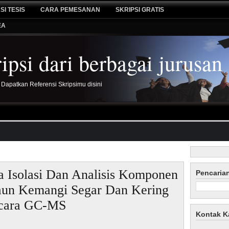
SI TESIS
CARA PEMESANAN
SKRIPSI GRATIS
EA
psi dari berbagai jurusan
 Dapatkan Referensi Skripsimu disini
ia Isolasi Dan Analisis Komponen
Pencaria
Daun Kemangi Segar Dan Kering
ecara GC-MS
Kontak K