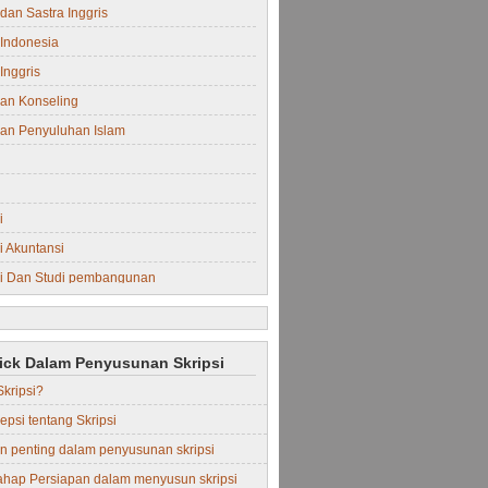
dan Sastra Inggris
Indonesia
Inggris
an Konseling
an Penyuluhan Islam
i
 Akuntansi
i Dan Studi pembangunan
i Manajemen
rick Dalam Penyusunan Skripsi
Skripsi?
epsi tentang Skripsi
in penting dalam penyusunan skripsi
ahap Persiapan dalam menyusun skripsi
Perdata