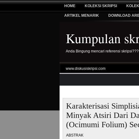
HOME
KOLEKSI SKRIPSI
KOLEK
ARTIKEL MENARIK
DOWNLOAD AR
Kumpulan skri
Anda Bingung mencari referensi skripsi???
www.diskusiskripsi.com
Karakterisasi Simplis
Minyak Atsiri Dari 
(Ocimumi Folium) S
ABSTRAK