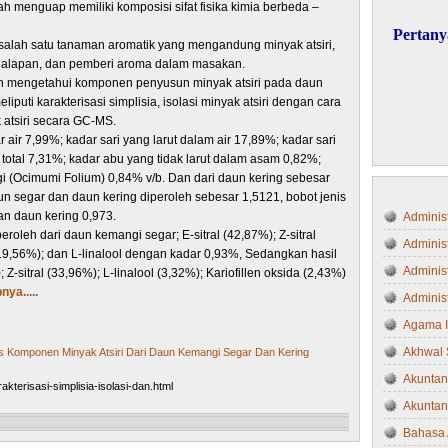
 menguap memiliki komposisi sifat fisika kimia berbeda –
Pertany
alah satu tanaman aromatik yang mengandung minyak atsiri,
lalapan, dan pemberi aroma dalam masakan.
n mengetahui komponen penyusun minyak atsiri pada daun
puti karakterisasi simplisia, isolasi minyak atsiri dengan cara
k atsiri secara GC-MS.
r air 7,99%; kadar sari yang larut dalam air 17,89%; kadar sari
 total 7,31%; kadar abu yang tidak larut dalam asam 0,82%;
gi (Ocimumi Folium) 0,84% v/b. Dan dari daun kering sebesar
un segar dan daun kering diperoleh sebesar 1,5121, bobot jenis
an daun kering 0,973.
Administ
eroleh dari daun kemangi segar; E-sitral (42,87%); Z-sitral
Adminis
19,56%); dan L-linalool dengan kadar 0,93%, Sedangkan hasil
Administ
; Z-sitral (33,96%); L-linalool (3,32%); Kariofillen oksida (2,43%)
nya.....
Administ
Agama 
Akhwal 
isis Komponen Minyak Atsiri Dari Daun Kemangi Segar Dan Kering
Akuntan
kterisasi-simplisia-isolasi-dan.html
Akuntan
Bahasa 