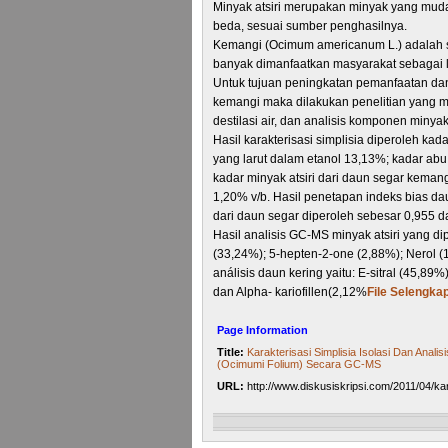
Minyak atsiri merupakan minyak yang mudah
beda, sesuai sumber penghasilnya.
Kemangi (Ocimum americanum L.) adalah s
banyak dimanfaatkan masyarakat sebagai 
Untuk tujuan peningkatan pemanfaatan da
kemangi maka dilakukan penelitian yang meli
destilasi air, dan analisis komponen minya
Hasil karakterisasi simplisia diperoleh kada
yang larut dalam etanol 13,13%; kadar abu
kadar minyak atsiri dari daun segar keman
1,20% v/b. Hasil penetapan indeks bias da
dari daun segar diperoleh sebesar 0,955 d
Hasil analisis GC-MS minyak atsiri yang dip
(33,24%); 5-hepten-2-one (2,88%); Nerol (
análisis daun kering yaitu: E-sitral (45,89%)
dan Alpha- kariofillen(2,12%
File Selengkap
Page Information
Title:
Karakterisasi Simplisia Isolasi Dan Anal
(Ocimumi Folium) Secara GC-MS
URL:
http://www.diskusiskripsi.com/2011/04/kara