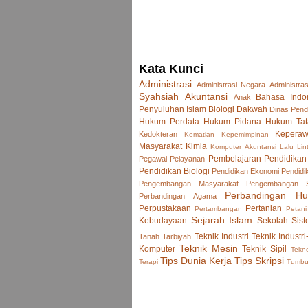
Kata Kunci
Administrasi
Administrasi Negara
Administras
Syahsiah
Akuntansi
Bahasa Indo
Anak
Penyuluhan Islam
Biologi
Dakwah
Dinas Pend
Hukum Perdata
Hukum Pidana
Hukum Tat
Keperaw
Kedokteran
Kematian
Kepemimpinan
Masyarakat
Kimia
Komputer Akuntansi
Lalu Lin
Pembelajaran
Pendidikan
Pegawai
Pelayanan
Pendidikan Biologi
Pendidikan Ekonomi
Pendidi
Pengembangan Masyarakat
Pengembangan
Perbandingan H
Perbandingan Agama
Perpustakaan
Pertanian
Pertambangan
Petani
Sejarah Islam
Kebudayaan
Sekolah
Sist
Teknik Industri
Teknik Industri
Tanah
Tarbiyah
Teknik Mesin
Komputer
Teknik Sipil
Tekno
Tips Dunia Kerja
Tips Skripsi
Terapi
Tumb