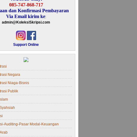
085-747-868-717
aan dan Konfirmasi Pembayaran
Via Email kirim ke
:
admin@KoleksiSkripsi.com
Support Online
rasi
trasi Negara
rasi Niaga-Bisnis
rasi Publik
Islam
Syahsiah
si
si-Auditing-Pasar Modal-Keuangan
Arab