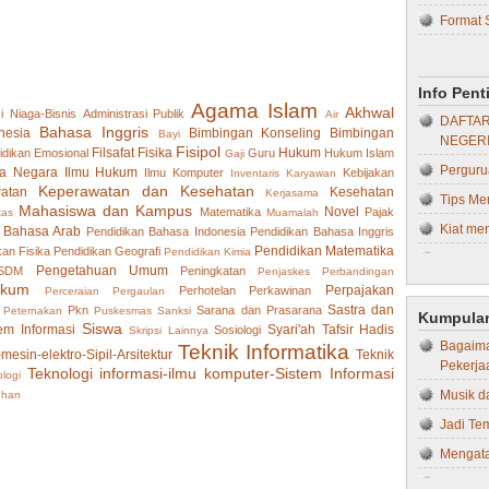
Format 
Hukum 
Bebera
Hukum T
Skripsi..
Ilmu H
Info Pen
Kiat Me
Agama Islam
Akhwal
Ilmu Ko
i Niaga-Bisnis
Administrasi Publik
Air
DAFTAR
Tips da
Bahasa Inggris
nesia
Bimbingan Konseling
Bimbingan
Bayi
NEGERI
Ilmu Ko
Fisipol
Filsafat
Fisika
Hukum
idikan
Emosional
Guru
Hukum Islam
Gaji
Pasca Uj
Perguru
a Negara
Ilmu Hukum
IPS
Ilmu Komputer
Kebijakan
Inventaris
Karyawan
Proposa
Keperawatan dan Kesehatan
atan
Kesehatan
Kerjasama
Tips Me
Kebida
Mahasiswa dan Kampus
Novel
Matematika
Pajak
tas
Muamalah
Proposa
Kiat men
 Bahasa Arab
Kedokte
Pendidikan Bahasa Indonesia
Pendidikan Bahasa Inggris
Jenis-je
Pendidikan Matematika
kan Fisika
Pendidikan Geografi
Pendidikan Kimia
Tips Me
Kedokte
Pengetahuan Umum
 SDM
Peningkatan
Penjaskes
Perbandingan
Prinsip 
Kesehat
ukum
4 Jenis
Perpajakan
Perhotelan
Perkawinan
Perceraian
Pergaulan
Proposal
Sastra dan
Kegurua
Pkn
Sarana dan Prasarana
Peternakan
Puskesmas
Sanksi
Kumpulan
Dapat Ap
Siswa
em Informasi
Syari'ah
Tafsir Hadis
Sosiologi
Skripsi Lainnya
Kepera
Bagaima
10 Kiat
Teknik Informatika
-mesin-elektro-Sipil-Arsitektur
Teknik
Pekerja
Keperaw
Teknologi informasi-ilmu komputer-Sistem Informasi
logi
KINERJ
Musik d
uhan
Kesehat
STRUKT
Jadi Te
Kimia
STRUKT
Mengata
Kompute
SEKOLA
Memaksi
Manaje