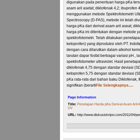
digunakan pada penentuan harga pKa tersebu
asam aril asetat; diklofenak 4,2; ibuprofen
menggunakan metode Spektrofotometri Ultr
Spectroscopy (D-PAS), metode ini telah di
harga pKa dari derivat asam aril aseat; dik
harga pKa ini ditentukan dengan metode ya
spektrofotometri. Telah dilakukan penetapan
ketoprofen) yang diproduksi oleh PT. Indofa
dengan cara dilarutkan dalam alkohol kem
larutan dapar fosfat berbagai variasi pH.
spektrofotometer ultraviolet. Hasil peneta
diklofenak 4,75 dengan standar deviasi (SD
ketoprofen 5,75 dengan standar deviasi (S
pKa rata-rata dari bahan baku Diklofenak
signifikan (berarti
File Selengkapnya.....
Page Information
Title:
Penetapan Harda pKa Derivat Asam Aril A
UV
URL:
http://www.diskusiskripsi.com/2011/04/pe