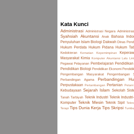
Kata Kunci
Administrasi
Administrasi Negara
Administras
Syahsiah
Akuntansi
Bahasa Indo
Anak
Penyuluhan Islam
Biologi
Dakwah
Dinas Pend
Hukum Perdata
Hukum Pidana
Hukum Tat
Keperaw
Kedokteran
Kematian
Kepemimpinan
Masyarakat
Kimia
Komputer Akuntansi
Lalu Lin
Pembelajaran
Pendidikan
Pegawai
Pelayanan
Pendidikan Biologi
Pendidikan Ekonomi
Pendidi
Pengembangan Masyarakat
Pengembangan
Perbandingan H
Perbandingan Agama
Perpustakaan
Pertanian
Pertambangan
Petani
Sejarah Islam
Kebudayaan
Sekolah
Sist
Teknik Industri
Teknik Industri
Tanah
Tarbiyah
Teknik Mesin
Komputer
Teknik Sipil
Tekno
Tips Dunia Kerja
Tips Skripsi
Terapi
Tumb