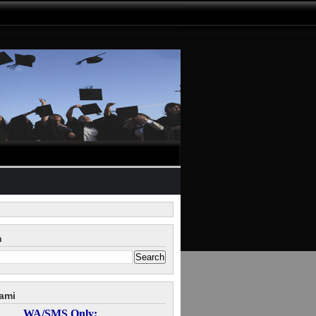
n
ami
WA/SMS Only: