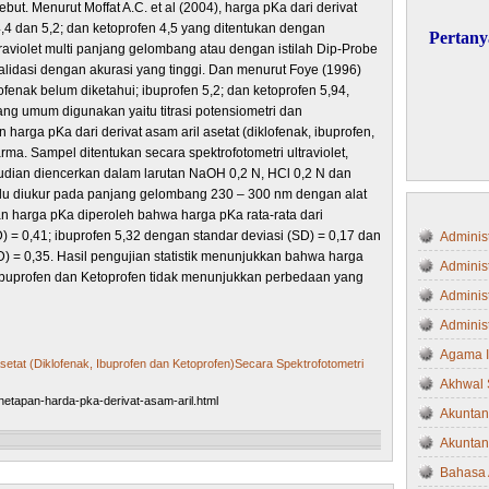
t. Menurut Moffat A.C. et al (2004), harga pKa dari derivat
 4,4 dan 5,2; dan ketoprofen 4,5 yang ditentukan dengan
Pertany
aviolet multi panjang gelombang atau dengan istilah Dip-Probe
validasi dengan akurasi yang tinggi. Dan menurut Foye (1996)
lofenak belum diketahui; ibuprofen 5,2; dan ketoprofen 5,94,
ng umum digunakan yaitu titrasi potensiometri dan
 harga pKa dari derivat asam aril asetat (diklofenak, ibuprofen,
rma. Sampel ditentukan secara spektrofotometri ultraviolet,
udian diencerkan dalam larutan NaOH 0,2 N, HCl 0,2 N dan
, lalu diukur pada panjang gelombang 230 – 300 nm dengan alat
pan harga pKa diperoleh bahwa harga pKa rata-rata dari
) = 0,41; ibuprofen 5,32 dengan standar deviasi (SD) = 0,17 dan
Administ
D) = 0,35. Hasil pengujian statistik menunjukkan bahwa harga
Adminis
, Ibuprofen dan Ketoprofen tidak menunjukkan perbedaan yang
Administ
Administ
Agama 
setat (Diklofenak, Ibuprofen dan Ketoprofen)Secara Spektrofotometri
Akhwal 
netapan-harda-pka-derivat-asam-aril.html
Akuntan
Akuntan
Bahasa 
N
H