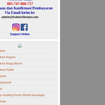
085-747-868-717
aan dan Konfirmasi Pembayaran
Via Email kirim ke
:
admin@KoleksiSkripsi.com
Support Online
rasi
trasi Negara
rasi Niaga-Bisnis
rasi Publik
Islam
Syahsiah
si
si-Auditing-Pasar Modal-Keuangan
Arab