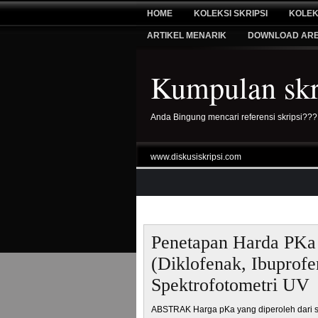
HOME
KOLEKSI SKRIPSI
KOLEK
ARTIKEL MENARIK
DOWNLOAD AR
Kumpulan skri
Anda Bingung mencari referensi skripsi???
www.diskusiskripsi.com
Penetapan Harda PKa 
(Diklofenak, Ibuprof
Spektrofotometri UV
ABSTRAK Harga pKa yang diperoleh dari s