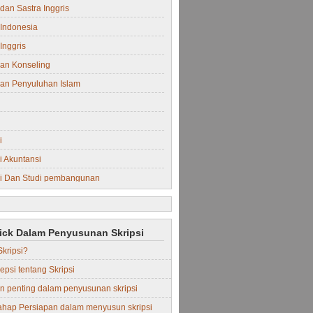
dan Sastra Inggris
Indonesia
Inggris
an Konseling
an Penyuluhan Islam
i
 Akuntansi
i Dan Studi pembangunan
i Manajemen
rick Dalam Penyusunan Skripsi
Skripsi?
epsi tentang Skripsi
in penting dalam penyusunan skripsi
ahap Persiapan dalam menyusun skripsi
Perdata