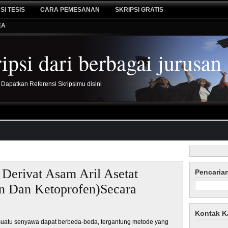
SI TESIS
CARA PEMESANAN
SKRIPSI GRATIS
EA
psi dari berbagai jurusan
 Dapatkan Referensi Skripsimu disini
Derivat Asam Aril Asetat
Pencaria
en Dan Ketoprofen)Secara
Kontak K
uatu senyawa dapat berbeda-beda, tergantung metode yang