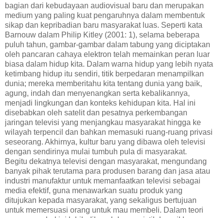
bagian dari kebudayaan audiovisual baru dan merupakan
medium yang paling kuat pengaruhnya dalam membentuk
sikap dan kepribadian baru masyarakat luas. Seperti kata
Barnouw dalam Philip Kitley (2001: 1), selama beberapa
puluh tahun, gambar-gambar dalam tabung yang diciptakan
oleh pancaran cahaya elektron telah memainkan peran luar
biasa dalam hidup kita. Dalam warna hidup yang lebih nyata
ketimbang hidup itu sendiri, titik berpedaran menampilkan
dunia; mereka memberitahu kita tentang dunia yang baik,
agung, indah dan menyenangkan serta kebalikannya,
menjadi lingkungan dan konteks kehidupan kita. Hal ini
disebabkan oleh satelit dan pesatnya perkembangan
jaringan televisi yang menjangkau masyarakat hingga ke
wilayah terpencil dan bahkan memasuki ruang-ruang privasi
seseorang. Akhirnya, kultur baru yang dibawa oleh televisi
dengan sendirinya mulai tumbuh pula di masyarakat.
Begitu dekatnya televisi dengan masyarakat, mengundang
banyak pihak terutama para produsen barang dan jasa atau
industri manufaktur untuk memanfaatkan televisi sebagai
media efektif, guna menawarkan suatu produk yang
ditujukan kepada masyarakat, yang sekaligus bertujuan
untuk memersuasi orang untuk mau membeli. Dalam teori