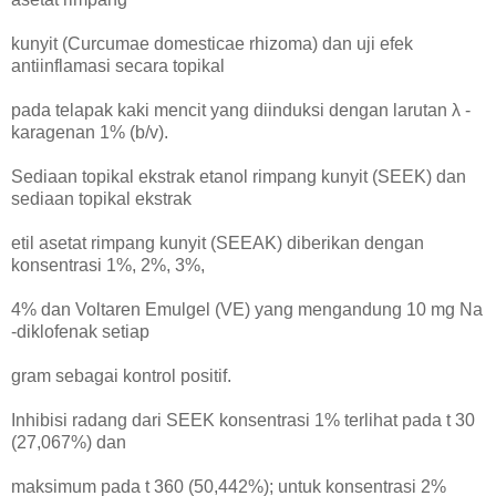
kunyit (Curcumae domesticae rhizoma) dan uji efek
antiinflamasi secara topikal
pada telapak kaki mencit yang diinduksi dengan larutan λ -
karagenan 1% (b/v).
Sediaan topikal ekstrak etanol rimpang kunyit (SEEK) dan
sediaan topikal ekstrak
etil asetat rimpang kunyit (SEEAK) diberikan dengan
konsentrasi 1%, 2%, 3%,
4% dan Voltaren Emulgel (VE) yang mengandung 10 mg Na
-diklofenak setiap
gram sebagai kontrol positif.
Inhibisi radang dari SEEK konsentrasi 1% terlihat pada t 30
(27,067%) dan
maksimum pada t 360 (50,442%); untuk konsentrasi 2%