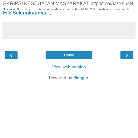
SKRIPSI KESEHATAN MASYARAKAT http://t.co/3asxh6sN
1 month ago ... Di unit rekam medis RS XX petugas masih
File Selengkapnya.....
bekerja merangkap sebagai ... tujuan mendapatkan
informasi tentang sistem pengelolaan rekam medis.
Download Free - Rekam Medis dan Informasi
henrydunan.blogspot.com/p/download-free.htmlSkripsi (
Sarjana Kesehatan Masyarakat) "Gambaran Sistem
Pengelolaan Rekam Medis Di Rumah Sakit Lancang
Kuning Pekanbaru Tahun 2008" Download ...
‹
›
Home
Gambaran Sistem Pengelolaan Rekam Medis Di Rumah
Sakit ...
View web version
skripsi-tugasakhir.com/.../gambaran-sistem-pengelolaan-
rekam-medis...skripsi : Gambaran Sistem Pengelolaan
Powered by
Blogger
.
Rekam Medis Di Rumah Sakit. April 2, 2011. kesehatan
masyarakat. Untuk menjamin tercapainya tujuan
pembangunan ...
skripsi : Gambaran Sistem Pengelolaan Rekam Medis Di
Rumah ...
skripsi-tugasakhir.com/.../gambaran-sistem-pengelolaan-
rekam-medis...2 Apr 2011 – Gambaran Sistem Pengelolaan
Rekam Medis Di Rumah Sakit. ... asuhan serta untuk riset
medis dan perbaikan kesehatan umum masyarakat.