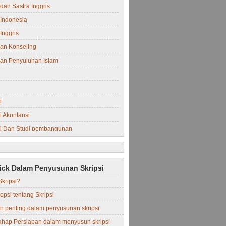
dan Sastra Inggris
Indonesia
Inggris
an Konseling
an Penyuluhan Islam
i
 Akuntansi
i Dan Studi pembangunan
i Manajemen
rick Dalam Penyusunan Skripsi
Skripsi?
epsi tentang Skripsi
in penting dalam penyusunan skripsi
ahap Persiapan dalam menyusun skripsi
Perdata