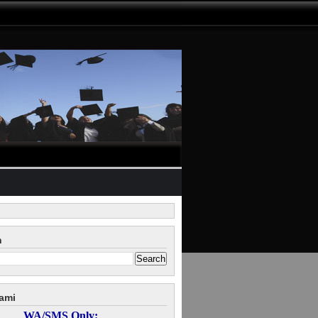
n
ami
WA/SMS Only: