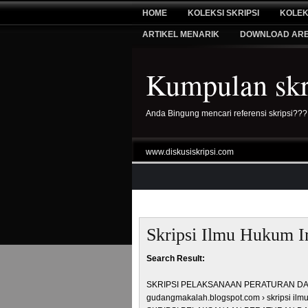
HOME
KOLEKSI SKRIPSI
KOLEK
ARTIKEL MENARIK
DOWNLOAD AR
Kumpulan skri
Anda Bingung mencari referensi skripsi???
www.diskusiskripsi.com
Skripsi Ilmu Hukum I
Search Result:
SKRIPSI PELAKSANAAN PERATURAN DAE
gudangmakalah.blogspot.com › skripsi ilm