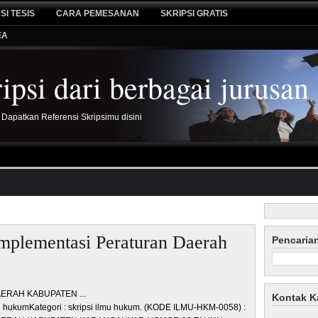
SI TESIS
CARA PEMESANAN
SKRIPSI GRATIS
EA
psi dari berbagai jurusan
 Dapatkan Referensi Skripsimu disini
mplementasi Peraturan Daerah
Pencaria
RAH KABUPATEN ...
Kontak K
u hukumKategori : skripsi ilmu hukum. (KODE ILMU-HKM-0058) :