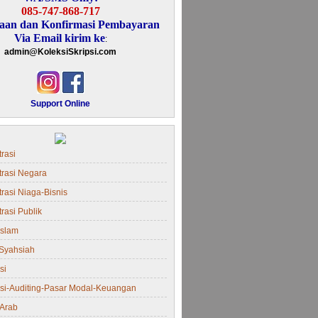
085-747-868-717
aan dan Konfirmasi Pembayaran
Via Email kirim ke
:
admin@KoleksiSkripsi.com
Support Online
rasi
trasi Negara
rasi Niaga-Bisnis
rasi Publik
Islam
Syahsiah
si
si-Auditing-Pasar Modal-Keuangan
Arab