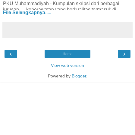
PKU Muhammadiyah - Kumpulan skripsi dari berbagai
jurusan. ... keperawatan yang berkualitas termasuk di
File Selengkapnya.....
dalamnya informasi prabedah yang sama sekali ... Tujuan
dari pembangunan kesehatan nasional adalah terciptanya ...
skripsi kesehatan | Kumpulan Skripsi GRATIS
www.kumpulanskripsi.com/tags/skripsi+kesehatan/Skripsi
Keperawatan : Hubungan Antara Informasi Prabedah
Dengan Kecemasan Pasien Praoperasi Di Rumah Sakit
PKU Muhammadiyah. Salah satu ...
‹
›
Home
Hubungan Antara Informasi Prabedah Dengan Kecemasan
Pasien ...
View web version
www.kumpulanskripsi.com/skripsi-keperawatan/315-
hubungan-antar...Hubungan Antara Informasi Prabedah
Powered by
Blogger
.
Dengan Kecemasan Pasien ... Telusuri skripsi lainnya yang
bertanda skripsi kesehatan skripsi keperawatan atau kirim ...
Hubungan tingkat pengetahuan informasi prabedah dengan
tingkat ...
skripsi-qt.blogspot.com/.../hubungan-tingkat-pengetahuan-
informasi....16 Apr 2009 – skripsi thesis KTI kedokteran,
kebidanan, keperawatan, kesehatan ... tentang informasi
prabedah dengan tingkat kecemasan pasien pada saat ...
[PDF]