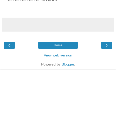
?????????????? SKRIPSI
???????????????????????
??????????????
SKRIPSI ???????????????????????
?????????????? SKRIPSI
???????????????????????
??????????????
SKRIPSI ???????????????????????
?????????????? SKRIPSI
???????????????????????
??????????????
SKRIPSI ???????????????????????
‹
›
Home
?????????????? SKRIPSI
???????????????????????
??????????????
View web version
SKRIPSI ???????????????????????
?????????????? SKRIPSI
Powered by
Blogger
.
???????????????????????
???????????????
PROPOSAL ???????????????????????
??????????????? PROPOSAL
???????????????????????
???????????????
PROPOSAL ???????????????????????
??????????????? PROPOSAL
???????????????????????
???????????????
PROPOSAL ???????????????????????
??????????????? JUDULL
???????????????????????
???????????????