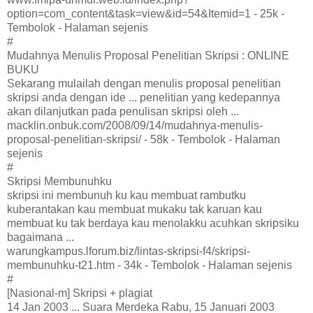
option=com_content&task=view&id=54&Itemid=1 - 25k -
Tembolok - Halaman sejenis
#
Mudahnya Menulis Proposal Penelitian Skripsi : ONLINE
BUKU
Sekarang mulailah dengan menulis proposal penelitian
skripsi anda dengan ide ... penelitian yang kedepannya
akan dilanjutkan pada penulisan skripsi oleh ...
macklin.onbuk.com/2008/09/14/mudahnya-menulis-
proposal-penelitian-skripsi/ - 58k - Tembolok - Halaman
sejenis
#
Skripsi Membunuhku
skripsi ini membunuh ku kau membuat rambutku
kuberantakan kau membuat mukaku tak karuan kau
membuat ku tak berdaya kau menolakku acuhkan skripsiku
bagaimana ...
warungkampus.lforum.biz/lintas-skripsi-f4/skripsi-
membunuhku-t21.htm - 34k - Tembolok - Halaman sejenis
#
[Nasional-m] Skripsi + plagiat
14 Jan 2003 ... Suara Merdeka Rabu, 15 Januari 2003