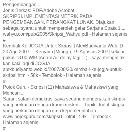
Pengembangan ...
Jenis Berkas: PDF/Adobe Acrobat
SKRIPSI. IMPLEMENTASI METRIK PADA
PENGEMBANGAN. PERANGKAT LUNAK. Diajukan
sebagai syarat untuk memperoleh gelar Sarjana Strata 1 ...
wahyu.com/pub/2005/Skripsi_Wahyu.pdf - Halaman sejenis
#
Kembali Ke JOGJA Untuk Skripsi | AlexBudiyanto.Web.ID
20 Agu 2007 ... Kemarin [Minggu, 19 Agustus 2007] sekitar
pukul 13.00 WIB [Adam Air delay lagi : -( ], saya menginjak-
kan kaki lagi di JOGJA.
alexbudiyanto.web.id/2007/08/20/kembali-ke-jogja-untuk-
skripsi.html - 58k - Tembolok - Halaman sejenis
#
Pojok Guru - Skripsi (11) Mahasiswa & Mahasiswi yang
Mencari ...
Saran: salam demokrasi.saya sedang mengerjakan skripsi
yang berkaitan dengan kaum miskin ... Topik: Judul skripsi
yang berkaitan dengan ilmu kepemerintahan ...
www.pojokguru.com/skripsi11.html - 54k - Tembolok -
Halaman sejenis
#