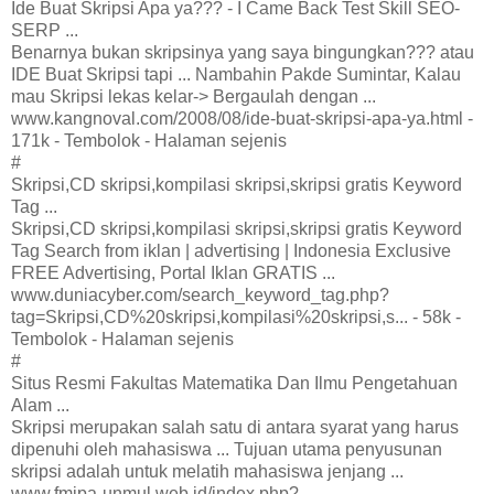
Ide Buat Skripsi Apa ya??? - I Came Back Test Skill SEO-
SERP ...
Benarnya bukan skripsinya yang saya bingungkan??? atau
IDE Buat Skripsi tapi ... Nambahin Pakde Sumintar, Kalau
mau Skripsi lekas kelar-> Bergaulah dengan ...
www.kangnoval.com/2008/08/ide-buat-skripsi-apa-ya.html -
171k - Tembolok - Halaman sejenis
#
Skripsi,CD skripsi,kompilasi skripsi,skripsi gratis Keyword
Tag ...
Skripsi,CD skripsi,kompilasi skripsi,skripsi gratis Keyword
Tag Search from iklan | advertising | Indonesia Exclusive
FREE Advertising, Portal Iklan GRATIS ...
www.duniacyber.com/search_keyword_tag.php?
tag=Skripsi,CD%20skripsi,kompilasi%20skripsi,s... - 58k -
Tembolok - Halaman sejenis
#
Situs Resmi Fakultas Matematika Dan Ilmu Pengetahuan
Alam ...
Skripsi merupakan salah satu di antara syarat yang harus
dipenuhi oleh mahasiswa ... Tujuan utama penyusunan
skripsi adalah untuk melatih mahasiswa jenjang ...
www.fmipa-unmul.web.id/index.php?