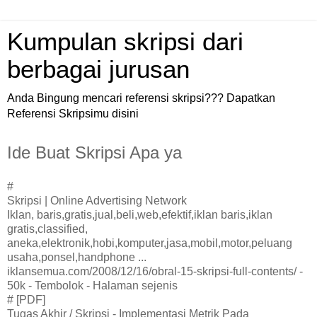
Kumpulan skripsi dari
berbagai jurusan
Anda Bingung mencari referensi skripsi??? Dapatkan
Referensi Skripsimu disini
Ide Buat Skripsi Apa ya
#
Skripsi | Online Advertising Network
Iklan, baris,gratis,jual,beli,web,efektif,iklan baris,iklan
gratis,classified,
aneka,elektronik,hobi,komputer,jasa,mobil,motor,peluang
usaha,ponsel,handphone ...
iklansemua.com/2008/12/16/obral-15-skripsi-full-contents/ -
50k - Tembolok - Halaman sejenis
# [PDF]
Tugas Akhir / Skripsi - Implementasi Metrik Pada