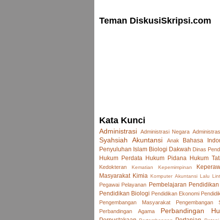
Teman DiskusiSkripsi.com
Kata Kunci
Administrasi
Administrasi Negara
Administras
Syahsiah
Akuntansi
Bahasa Indo
Anak
Penyuluhan Islam
Biologi
Dakwah
Dinas Pend
Hukum Perdata
Hukum Pidana
Hukum Tat
Keperaw
Kedokteran
Kematian
Kepemimpinan
Masyarakat
Kimia
Komputer Akuntansi
Lalu Lin
Pembelajaran
Pendidikan
Pegawai
Pelayanan
Pendidikan Biologi
Pendidikan Ekonomi
Pendidi
Pengembangan Masyarakat
Pengembangan
Perbandingan H
Perbandingan Agama