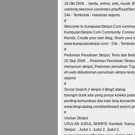
18 Okt 2008 ... berita, online, artis, musik, f
celebrity.okezone.com/index.php/ReadStory
24k - Tembolok - Halaman sejenis
#
Welcome to KumpulanSkripsi.Com commun
KumpulanSkripsi.Com Community. Connect a
friends; Create your own blog; Share your es
www.kumpulanskripsi.com/ - 53k - Tembolo
#
Pedoman Penulisan Skripsi, Tesis dan Bebe
20 Sep 2008 ... Pedoman Penulisan Skripsi
menyusun skripsi, Pedoman penulisan Tugas
eh.web.id/pedoman-penulisan-skripsi-tesis
sejenis
#
Social Search // skripsi // BlogCatalog
tolongin dunk ada yang punya koleksi judul
penting komunikasi dan kalo bisa konsentra
www.blogcatalog.com/dashboard.search.php
#
Usulan Skripsi
USULAN JUDUL SKRIPSI. Kembali. Nama M
Skripsi :. Judul 1. Judul 2. Judul 3.