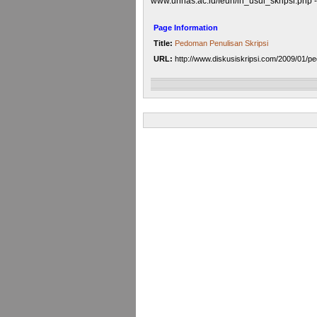
www.unhas.ac.id/feuh/in_usul_skripsi.php 
Page Information
Title:
Pedoman Penulisan Skripsi
URL:
http://www.diskusiskripsi.com/2009/01/pe