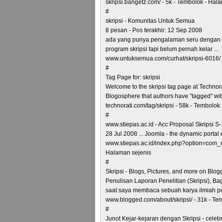
skripsi.bangetz.com/ - 5k - Tembolok - Hal
#
skripsi - Komunitas Untuk Semua
8 pesan - Pos terakhir: 12 Sep 2008
ada yang punya pengalaman seru dengan sk
program skripsi tapi belum pernah kelar ...
www.untuksemua.com/curhat/skripsi-6016/ 
#
Tag Page for: skripsi
Welcome to the skripsi tag page at Technorat
Blogosphere that authors have "tagged" with
technorati.com/tag/skripsi - 58k - Tembolok
#
www.stiepas.ac.id - Acc Proposal Skripsi S
28 Jul 2008 ... Joomla - the dynamic port
www.stiepas.ac.id/index.php?option=com_
Halaman sejenis
#
Skripsi - Blogs, Pictures, and more on Blo
Penulisan Laporan Penelitian (Skripsi), Ba
saat saya membaca sebuah karya ilmiah pene
www.blogged.com/about/skripsi/ - 31k - Te
#
Junot Kejar-kejaran dengan Skripsi - celeb