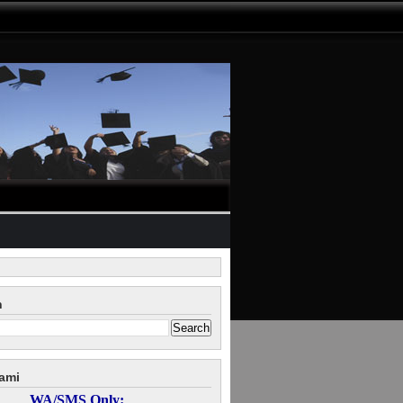
n
ami
WA/SMS Only: