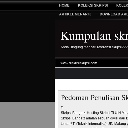
HOME
KOLEKSI SKRIPSI
KOLEK
ARTIKEL MENARIK
DOWNLOAD AR
Kumpulan skri
Anda Bingung mencari referensi skripsi???
www.diskusiskripsi.com
Pedoman Penulisan Sk
#
Skripsi Bangetz: Hosting Skripsi TI UIN Ma
Skripsi Bangetz adalah sebuah divisi dari
teman² TI (Teknik Informatika) UIN Malang 