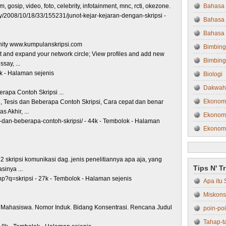
ilm, gosip, video, foto, celebrity, infotainment, mnc, rcti, okezone.
Bahasa 
/2008/10/18/33/155231/junot-kejar-kejaran-dengan-skripsi -
Bahasa 
Bahasa 
ity www.kumpulanskripsi.com
Bimbing
nd expand your network circle; View profiles and add new
Bimbing
say, ...
k - Halaman sejenis
Biologi
Dakwah
rapa Contoh Skripsi ...
Ekonom
, Tesis dan Beberapa Contoh Skripsi, Cara cepat dan benar
 Akhir, ...
Ekonomi
-dan-beberapa-contoh-skripsi/ - 44k - Tembolok - Halaman
Ekonom
Ekonom
Farmasi
2 skripsi komunikasi dag..jenis penelitiannya apa aja, yang
Tips N' T
sinya ...
Filsafat
?q=skripsi - 27k - Tembolok - Halaman sejenis
Apa itu 
Fisika
Miskons
Fisipol
ahasiswa. Nomor Induk. Bidang Konsentrasi. Rencana Judul
poin-po
Hukum
Tahap-t
Hukum 