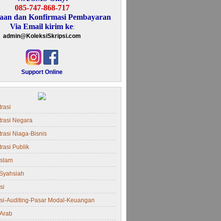
085-747-868-717
aan dan Konfirmasi Pembayaran
Via Email kirim ke
:
admin@KoleksiSkripsi.com
Support Online
rasi
trasi Negara
rasi Niaga-Bisnis
rasi Publik
Islam
Syahsiah
si
si-Auditing-Pasar Modal-Keuangan
Arab