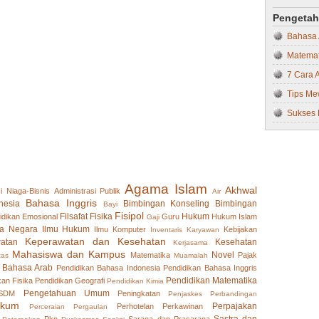
Memaham
Pindah-
Pengeta
Matemat
Tips Su
Bahasa
MIPA
Cara Me
Matemat
Muamal
Memaksi
7 Cara 
Olah R
Berkenc
Tips Me
Pendidi
Tips Me
Sukses 
Pendidi
Bagaima
Sukses 
Pendidi
Penyesu
Bahaya 
Pendidi
’Berper
Langkah
Pendidi
Agama Islam
Berhada
Akhwal
Bagaim
Pendidi
i Niaga-Bisnis
Administrasi Publik
Air
Bahasa Inggris
nesia
Bimbingan Konseling
Bimbingan
Bayi
Strateg
Pendidi
Fisipol
Filsafat
Fisika
Hukum
idikan
Emosional
Guru
Hukum Islam
Gaji
Mempero
a Negara
Ilmu Hukum
Pendidi
Ilmu Komputer
Kebijakan
Inventaris
Karyawan
Keperawatan dan Kesehatan
atan
Kesehatan
Kerjasama
Hal-Hal
Pendidi
Mahasiswa dan Kampus
Novel
Matematika
Pajak
tas
Muamalah
Tetap O
 Bahasa Arab
Pendidi
Pendidikan Bahasa Indonesia
Pendidikan Bahasa Inggris
Pendidikan Matematika
kan Fisika
Pendidikan Geografi
Pendidikan Kimia
Mengata
Pendidi
Pengetahuan Umum
 SDM
Peningkatan
Penjaskes
Perbandingan
Dijauhi
ukum
Perpajakan
Pengem
Perhotelan
Perkawinan
Perceraian
Pergaulan