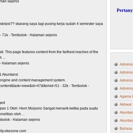
aman sejenis
Pertany
ripsi?? skarang saya lagi pusing kerja sudah 4 semester saya
- 71k - Tembolok - Halaman sejenis
i. This page features content from the farthest reaches of the
 ...
 - Halaman sejenis
Administ
Adminis
-1 Akuntansi
al engine and content management system.
Administ
content&task=view&id=47&Itemid=51 - 32k - Tembolok -
Administ
Agama 
gged
Akhwal 
gian 1 Oleh: Herri Mulyono Sangat menarik ketika pada suatu
Akuntan
litian oleh ...
mbolok - Halaman sejenis
Akuntan
Bahasa 
rity.okezone.com