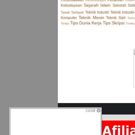
Perpustakaan
Pertanian
Pertambangan
Petani
Sejarah Islam
Kebudayaan
Sekolah
Sist
Teknik Industri
Teknik Industri
Tanah
Tarbiyah
Teknik Mesin
Komputer
Teknik Sipil
Tekno
Tips Dunia Kerja
Tips Skripsi
Terapi
Tumb