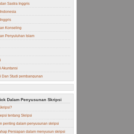
dan Sastra Inggris
Indonesia
Inggris
an Konseling
an Penyuluhan Islam
i
 Akuntansi
i Dan Studi pembangunan
i Manajemen
rick Dalam Penyusunan Skripsi
Skripsi?
epsi tentang Skripsi
in penting dalam penyusunan skripsi
ahap Persiapan dalam menyusun skripsi
Perdata