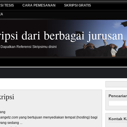
SI TESIS
CARA PEMESANAN
SKRIPSI GRATIS
EA
psi dari berbagai jurusan
 Dapatkan Referensi Skripsimu disini
ripsi
Pencaria
lang
 Bangetz.com yang bertujuan menyediakan tempat (hosting) bagi
Kontak K
yang sedang ...