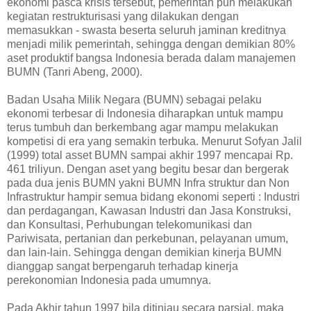
ekonomi pasca krisis tersebut, pemerintah pun melakukan
kegiatan restrukturisasi yang dilakukan dengan
memasukkan - swasta beserta seluruh jaminan kreditnya
menjadi milik pemerintah, sehingga dengan demikian 80%
aset produktif bangsa Indonesia berada dalam manajemen
BUMN (Tanri Abeng, 2000).
Badan Usaha Milik Negara (BUMN) sebagai pelaku
ekonomi terbesar di Indonesia diharapkan untuk mampu
terus tumbuh dan berkembang agar mampu melakukan
kompetisi di era yang semakin terbuka. Menurut Sofyan Jalil
(1999) total asset BUMN sampai akhir 1997 mencapai Rp.
461 triliyun. Dengan aset yang begitu besar dan bergerak
pada dua jenis BUMN yakni BUMN Infra struktur dan Non
Infrastruktur hampir semua bidang ekonomi seperti : Industri
dan perdagangan, Kawasan Industri dan Jasa Konstruksi,
dan Konsultasi, Perhubungan telekomunikasi dan
Pariwisata, pertanian dan perkebunan, pelayanan umum,
dan lain-lain. Sehingga dengan demikian kinerja BUMN
dianggap sangat berpengaruh terhadap kinerja
perekonomian Indonesia pada umumnya.
Pada Akhir tahun 1997 bila ditinjau secara parsial, maka