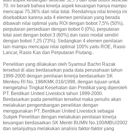
70. ini berarti bahwa kinerja aspek keuangan hanya mampu
mencapai 75,36% dari nilai total. Rendahnya nilai kinerja ini
disebabkan karena ada 4 elemen penilaian yang berada
dibawah nilai optimal yaitu ROI dengan bobot 7,5% (50%),
perputaran persediaan dengan bobot 0 (0%), perputaran
total aset dengan bobot 3 (60%) dan rasio modal sendiri
dengan bobot 7,25 (73%). Sedangkan 4 elemen penilaian
lain mampu mencapai nilai optimal 100% yaitu ROE, Rasio
Lancar, Rasio Kas dan Perputaran Piutang..
Penelitian yang dilakukan oleh Syamsul Bachri Razak
tersebut di atas berdasarkan pada data perusahaan tahun
1999-2000 dengan penilaian kinerja berdasarkan SK
Menkeu RI No. 198/KMK.016/1998, dengan tujuan untuk
mengetahui Tingkat Kesehatan dan Predikat yang diperoleh
PT. Berdikari United Livestock tahun 1999-2000.
Berdasarkan pada penelitian tersebut maka penulis akan
melakukan pengembangan penelitian dengan
menggunakan PT. Berdikari United Livestock sebagai
Subjek Penelitian dengan melakukan penilaian kinerja
keuangan berdasarkan SK Mentri BUMN No.100/MBU/2002
dan selanjutnya melakukan analisis faktor-faktor yang