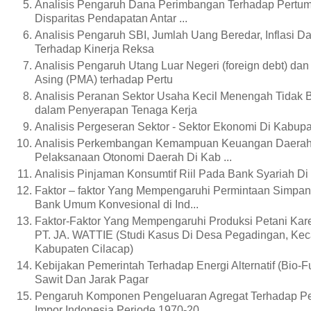
Analisis Pengaruh Dana Perimbangan Terhadap Pert
Disparitas Pendapatan Antar ...
Analisis Pengaruh SBI, Jumlah Uang Beredar, Inflasi Da
Terhadap Kinerja Reksa
Analisis Pengaruh Utang Luar Negeri (foreign debt) d
Asing (PMA) terhadap Pertu
Analisis Peranan Sektor Usaha Kecil Menengah Tidak
dalam Penyerapan Tenaga Kerja
Analisis Pergeseran Sektor - Sektor Ekonomi Di Kabu
Analisis Perkembangan Kemampuan Keuangan Daera
Pelaksanaan Otonomi Daerah Di Kab ...
Analisis Pinjaman Konsumtif Riil Pada Bank Syariah Di
Faktor – faktor Yang Mempengaruhi Permintaan Simpa
Bank Umum Konvesional di Ind...
Faktor-Faktor Yang Mempengaruhi Produksi Petani Kare
PT. JA. WATTIE (Studi Kasus Di Desa Pegadingan, Kec
Kabupaten Cilacap)
Kebijakan Pemerintah Terhadap Energi Alternatif (Bio-F
Sawit Dan Jarak Pagar
Pengaruh Komponen Pengeluaran Agregat Terhadap Pe
Impor Indonesia Periode 1970-20..