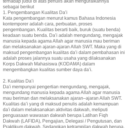
terhadap judul di atas penulis akan menguraikannya
sebagai berikut
1. Pengembangan Kualitas Da’i
Kata pengembangan menurut kamus Bahasa Indonesia
kontemporer adalah cara, perbuatan, proses
pengembangan. Kualitas berarti baik, buruk (suatu benda)
keadaan suatu benda. Da’i adalah mengundang, mengajak
manusia kepada agama Allah agar manusia mau beriman
dan melaksanakan ajaran-ajaran Allah SWT. Maka yang di
maksud pengembangan kualitas da’i dalam pembahasan ini
adalah proses jalannya suatu usaha yang dilaksanakan
Korps Dakwah Mahasiswa (KODAMA) dalam
mengembangkan kualitas sumber daya da’i.
2. Kualitas Da’i
Da'i mempunyai pengertian mengundang, mengajak,
mengundang manusia kepada agama Allah agar manusia
mau beriman dan melaksanakan ajaran–ajaran Allah SWT.
Kualitas da’i yang di maksud penulis adalah kemampuan
da'i dalam melaksanakan aktivitas dakwah, meliputi
penguasaan wawasan dakwah berupa Latihan Fiqh
Dakwah (LAFIDA), Pengajian, Delegasi / Pengutusan, dan
Praktikum dakwah. Sedangkan ketrampilan dakwah berupa,