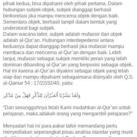
pihak kedua, bisa dipahami oleh pihak pertama. Dalam
hubungan subjek-objek, subjek dianggap berhasil
berkorelasi jika mampu mencerna objek dengan baik.
Sementara objek, berhasil tampil dalam bentuk yang
understood bagi subjek.
Dalam wacana tafsir, subjek adalah mufassir dan objek
adalah al-Qur’an. Hubungan interdepedensi antara
keduanya dapat dianggap berhasil jika mufassir mampu
membaca dan mencerna al-Qur’an dengan baik. Lebih
lanjut, mufassir sebagai subjek memiliki peran yang lebih
dominan dibanding al-Qur’an yang berposisi sebagai objek.
Hal ini karena al-Qur’an diyakini sebagai objek yang telah
siap dan mampu dipahami sebagaimana disinyalir oleh Q.S.
al-Qamar 54 : 17/22/32/40, yaitu:
وَلَقَدْ يَسَّرْنَا اْلقـُرْآنَ لِلذِّكْرِ فَهَلْ مِنْ مُدَّكِر
“Dan sesungguhnya telah Kami mudahkan al-Qur’an untuk
pelajaran, maka adakah orang yang mengambil pelajaran?”
Menyadari hal ini para pakar tafsir memandang perlu
menyediakan seperangkat pisau analisa standar yang musti